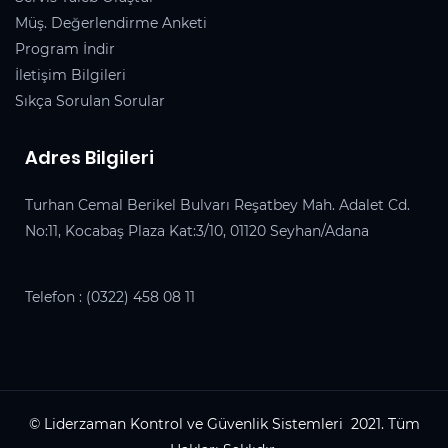
Müş. Değerlendirme Anketi
Program İndir
İletişim Bilgileri
Sıkça Sorulan Sorular
Adres Bilgileri
Turhan Cemal Berikel Bulvarı Reşatbey Mah. Adalet Cd.
No:11, Kocabaş Plaza Kat:3/10, 01120 Seyhan/Adana
Telefon :
(0322) 458 08 11
© Liderzaman Kontrol ve Güvenlik Sistemleri 2021. Tüm