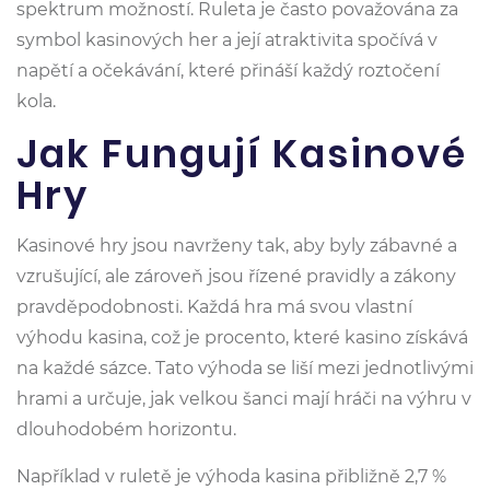
spektrum možností. Ruleta je často považována za
symbol kasinových her a její atraktivita spočívá v
napětí a očekávání, které přináší každý roztočení
kola.
Jak Fungují Kasinové
Hry
Kasinové hry jsou navrženy tak, aby byly zábavné a
vzrušující, ale zároveň jsou řízené pravidly a zákony
pravděpodobnosti. Každá hra má svou vlastní
výhodu kasina, což je procento, které kasino získává
na každé sázce. Tato výhoda se liší mezi jednotlivými
hrami a určuje, jak velkou šanci mají hráči na výhru v
dlouhodobém horizontu.
Například v ruletě je výhoda kasina přibližně 2,7 %