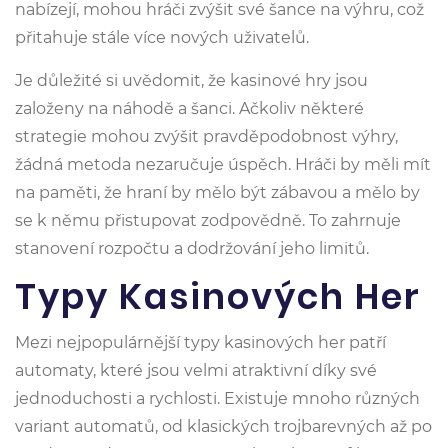
nabízejí, mohou hráči zvýšit své šance na výhru, což
přitahuje stále více nových uživatelů.
Je důležité si uvědomit, že kasinové hry jsou
založeny na náhodě a šanci. Ačkoliv některé
strategie mohou zvýšit pravděpodobnost výhry,
žádná metoda nezaručuje úspěch. Hráči by měli mít
na paměti, že hraní by mělo být zábavou a mělo by
se k němu přistupovat zodpovědně. To zahrnuje
stanovení rozpočtu a dodržování jeho limitů.
Typy Kasinových Her
Mezi nejpopulárnější typy kasinových her patří
automaty, které jsou velmi atraktivní díky své
jednoduchosti a rychlosti. Existuje mnoho různých
variant automatů, od klasických trojbarevných až po