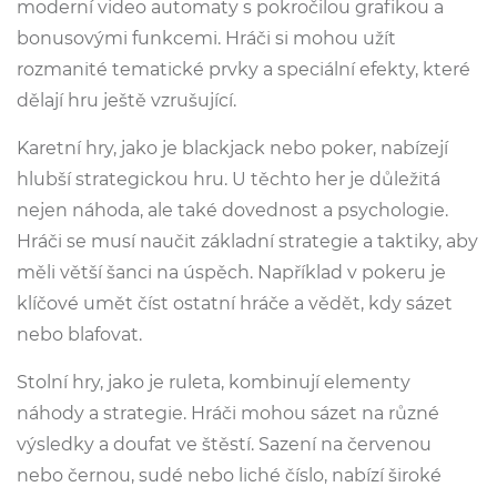
moderní video automaty s pokročilou grafikou a
bonusovými funkcemi. Hráči si mohou užít
rozmanité tematické prvky a speciální efekty, které
dělají hru ještě vzrušující.
Karetní hry, jako je blackjack nebo poker, nabízejí
hlubší strategickou hru. U těchto her je důležitá
nejen náhoda, ale také dovednost a psychologie.
Hráči se musí naučit základní strategie a taktiky, aby
měli větší šanci na úspěch. Například v pokeru je
klíčové umět číst ostatní hráče a vědět, kdy sázet
nebo blafovat.
Stolní hry, jako je ruleta, kombinují elementy
náhody a strategie. Hráči mohou sázet na různé
výsledky a doufat ve štěstí. Sazení na červenou
nebo černou, sudé nebo liché číslo, nabízí široké