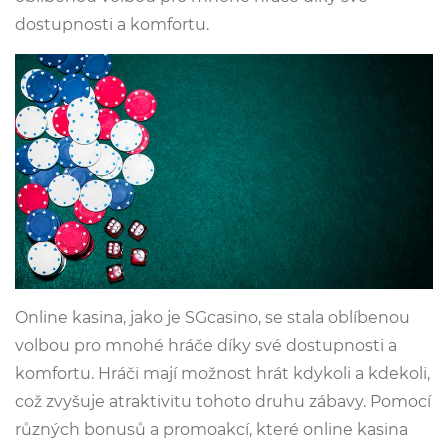
dostupnosti a komfortu.
Online kasina, jako je SGcasino, se stala oblíbenou
volbou pro mnohé hráče díky své dostupnosti a
komfortu. Hráči mají možnost hrát kdykoli a kdekoli,
což zvyšuje atraktivitu tohoto druhu zábavy. Pomocí
různých bonusů a promoakcí, které online kasina