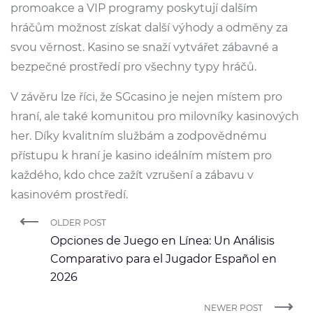
promoakce a VIP programy poskytují dalším
hráčům možnost získat další výhody a odměny za
svou věrnost. Kasino se snaží vytvářet zábavné a
bezpečné prostředí pro všechny typy hráčů.
V závěru lze říci, že SGcasino je nejen místem pro
hraní, ale také komunitou pro milovníky kasinových
her. Díky kvalitním službám a zodpovědnému
přístupu k hraní je kasino ideálním místem pro
každého, kdo chce zažít vzrušení a zábavu v
kasinovém prostředí.
OLDER POST
Opciones de Juego en Línea: Un Análisis
Comparativo para el Jugador Español en
2026
NEWER POST