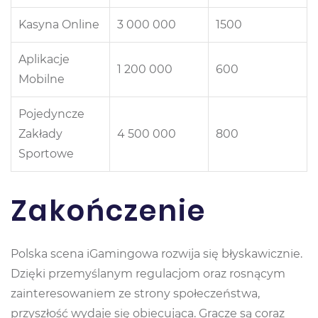
Kasyna Online
3 000 000
1500
Aplikacje
1 200 000
600
Mobilne
Pojedyncze
Zakłady
4 500 000
800
Sportowe
Zakończenie
Polska scena iGamingowa rozwija się błyskawicznie.
Dzięki przemyślanym regulacjom oraz rosnącym
zainteresowaniem ze strony społeczeństwa,
przyszłość wydaje się obiecująca. Gracze są coraz