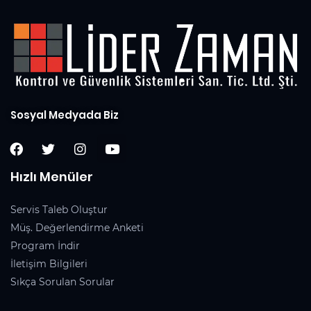
Sosyal Medyada Biz
Hızlı Menüler
Servis Taleb Oluştur
Müş. Değerlendirme Anketi
Program İndir
İletişim Bilgileri
Sıkça Sorulan Sorular