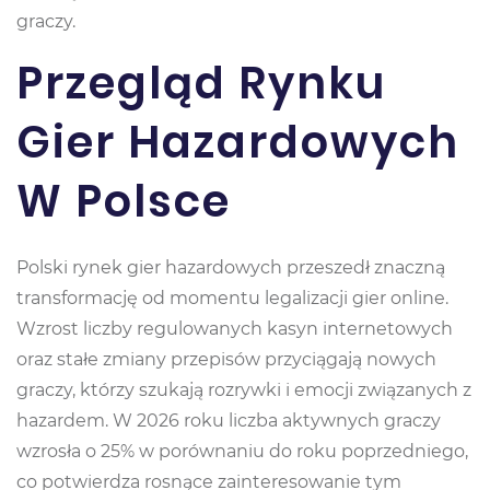
graczy.
Przegląd Rynku
Gier Hazardowych
W Polsce
Polski rynek gier hazardowych przeszedł znaczną
transformację od momentu legalizacji gier online.
Wzrost liczby regulowanych kasyn internetowych
oraz stałe zmiany przepisów przyciągają nowych
graczy, którzy szukają rozrywki i emocji związanych z
hazardem. W 2026 roku liczba aktywnych graczy
wzrosła o 25% w porównaniu do roku poprzedniego,
co potwierdza rosnące zainteresowanie tym