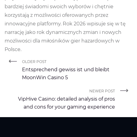
bardziej świadomi swoich wyborów i chętnie
korzystają z możliwości oferowanych przez
innowacyjne platformy. Rok 2026 wpisuje się w tę
narrację jako rok dynamicznych zmian i nowych
możliwości dla miłośników gier hazardowych w
Polsce.
OLDER POST
Entsprechend gewiss ist und bleibt
MoonWin Casino 5
NEWER POST
VipHive Casino: detailed analysis of pros
and cons for your gaming experience