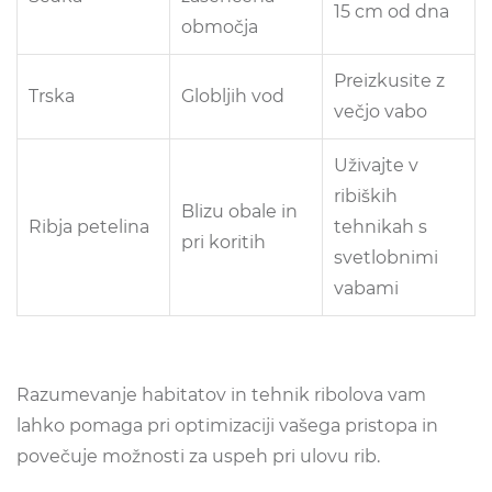
15 cm od dna
območja
Preizkusite z
Trska
Globljih vod
večjo vabo
Uživajte v
ribiških
Blizu obale in
Ribja petelina
tehnikah s
pri koritih
svetlobnimi
vabami
Razumevanje habitatov in tehnik ribolova vam
lahko pomaga pri optimizaciji vašega pristopa in
povečuje možnosti za uspeh pri ulovu rib.