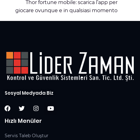
Thor fortune mobile: scarica l’app per
giocare ovunque e in qualsiasi momento
Sosyal Medyada Biz
Hızlı Menüler
Servis Taleb Oluştur