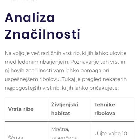
Analiza
Značilnosti
Na voljo je več različnih vrst rib, ki jih lahko ulovite
med ledenim ribarjenjem. Poznavanje teh vrst in
njihovih značilnosti vam lahko pomaga pri
uspešnejšem ribolovu. Tukaj je pregled nekaterih
najpogostejših vrst rib, ki jih lahko pričakujete:
Življenjski
Tehnike
Vrsta ribe
habitat
ribolova
Močna,
Ulijte vabo 10-
Ščuka
zasenčena