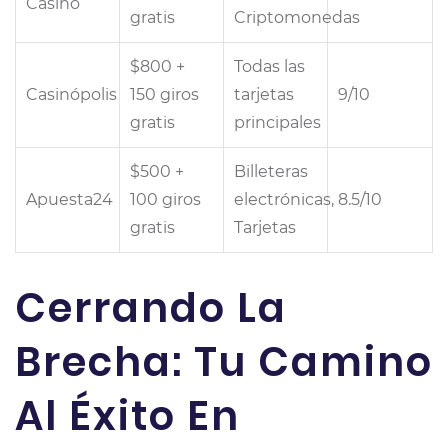
Casino
gratis
Criptomonedas
$800 +
Todas las
Casinópolis
150 giros
tarjetas
9/10
gratis
principales
$500 +
Billeteras
Apuesta24
100 giros
electrónicas,
8.5/10
gratis
Tarjetas
Cerrando La
Brecha: Tu Camino
Al Éxito En