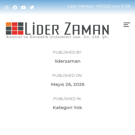
Çağrı Merkezi
+90(322) 444 8 156
PUBLISHED BY:
liderzaman
PUBLISHED ON:
Mayıs 26, 2026
PUBLISHED IN:
Kategori Yok