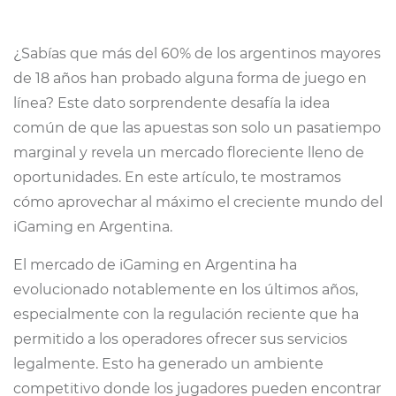
¿Sabías que más del 60% de los argentinos mayores
de 18 años han probado alguna forma de juego en
línea? Este dato sorprendente desafía la idea
común de que las apuestas son solo un pasatiempo
marginal y revela un mercado floreciente lleno de
oportunidades. En este artículo, te mostramos
cómo aprovechar al máximo el creciente mundo del
iGaming en Argentina.
El mercado de iGaming en Argentina ha
evolucionado notablemente en los últimos años,
especialmente con la regulación reciente que ha
permitido a los operadores ofrecer sus servicios
legalmente. Esto ha generado un ambiente
competitivo donde los jugadores pueden encontrar