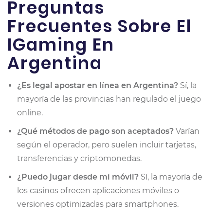
Preguntas
Frecuentes Sobre El
IGaming En
Argentina
¿Es legal apostar en línea en Argentina?
Sí, la
mayoría de las provincias han regulado el juego
online.
¿Qué métodos de pago son aceptados?
Varían
según el operador, pero suelen incluir tarjetas,
transferencias y criptomonedas.
¿Puedo jugar desde mi móvil?
Sí, la mayoría de
los casinos ofrecen aplicaciones móviles o
versiones optimizadas para smartphones.