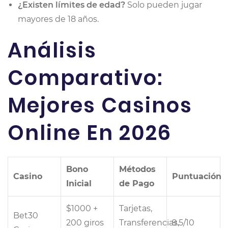
¿Existen límites de edad?
Solo pueden jugar
mayores de 18 años.
Análisis
Comparativo:
Mejores Casinos
Online En 2026
Bono
Métodos
Casino
Puntuación
Inicial
de Pago
$1000 +
Tarjetas,
Bet30
200 giros
Transferencias,
9.5/10