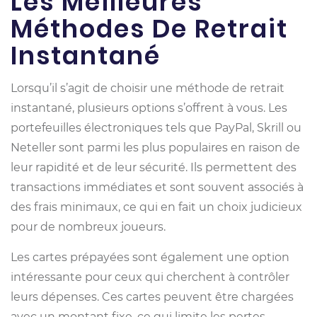
Les Meilleures
Méthodes De Retrait
Instantané
Lorsqu’il s’agit de choisir une méthode de retrait
instantané, plusieurs options s’offrent à vous. Les
portefeuilles électroniques tels que PayPal, Skrill ou
Neteller sont parmi les plus populaires en raison de
leur rapidité et de leur sécurité. Ils permettent des
transactions immédiates et sont souvent associés à
des frais minimaux, ce qui en fait un choix judicieux
pour de nombreux joueurs.
Les cartes prépayées sont également une option
intéressante pour ceux qui cherchent à contrôler
leurs dépenses. Ces cartes peuvent être chargées
avec un montant fixe, ce qui limite les pertes