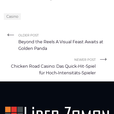
Casino
OLDER POST
Beyond the Reels A Visual Feast Awaits at
Golden Panda
NEWER POST
Chicken Road Casino: Das Quick‑Hit-Spiel
für Hoch‑Intensitäts-Spieler