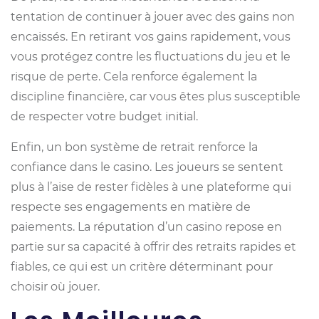
tentation de continuer à jouer avec des gains non
encaissés. En retirant vos gains rapidement, vous
vous protégez contre les fluctuations du jeu et le
risque de perte. Cela renforce également la
discipline financière, car vous êtes plus susceptible
de respecter votre budget initial.
Enfin, un bon système de retrait renforce la
confiance dans le casino. Les joueurs se sentent
plus à l’aise de rester fidèles à une plateforme qui
respecte ses engagements en matière de
paiements. La réputation d’un casino repose en
partie sur sa capacité à offrir des retraits rapides et
fiables, ce qui est un critère déterminant pour
choisir où jouer.