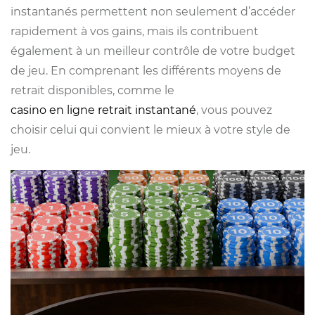
instantanés permettent non seulement d’accéder
rapidement à vos gains, mais ils contribuent
également à un meilleur contrôle de votre budget
de jeu. En comprenant les différents moyens de
retrait disponibles, comme le
casino en ligne retrait instantané
, vous pouvez
choisir celui qui convient le mieux à votre style de
jeu.