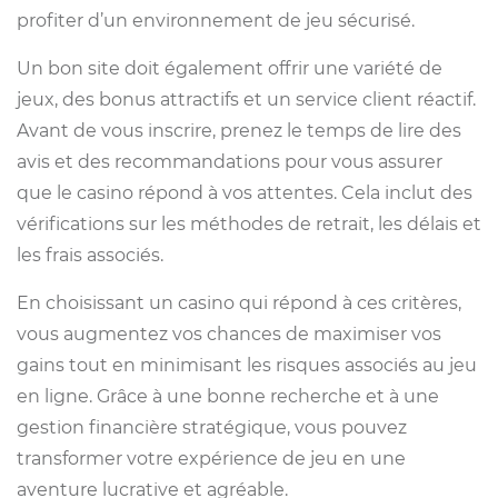
profiter d’un environnement de jeu sécurisé.
Un bon site doit également offrir une variété de
jeux, des bonus attractifs et un service client réactif.
Avant de vous inscrire, prenez le temps de lire des
avis et des recommandations pour vous assurer
que le casino répond à vos attentes. Cela inclut des
vérifications sur les méthodes de retrait, les délais et
les frais associés.
En choisissant un casino qui répond à ces critères,
vous augmentez vos chances de maximiser vos
gains tout en minimisant les risques associés au jeu
en ligne. Grâce à une bonne recherche et à une
gestion financière stratégique, vous pouvez
transformer votre expérience de jeu en une
aventure lucrative et agréable.