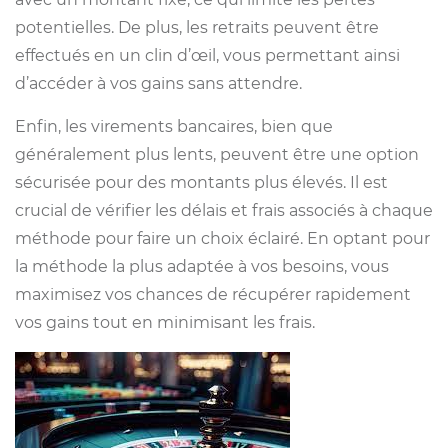
potentielles. De plus, les retraits peuvent être
effectués en un clin d’œil, vous permettant ainsi
d’accéder à vos gains sans attendre.
Enfin, les virements bancaires, bien que
généralement plus lents, peuvent être une option
sécurisée pour des montants plus élevés. Il est
crucial de vérifier les délais et frais associés à chaque
méthode pour faire un choix éclairé. En optant pour
la méthode la plus adaptée à vos besoins, vous
maximisez vos chances de récupérer rapidement
vos gains tout en minimisant les frais.