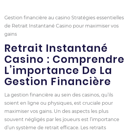
Gestion financière au casino Stratégies essentielles
de Retrait Instantané Casino pour maximiser vos
gains
Retrait Instantané
Casino : Comprendre
L’importance De La
Gestion Financière
La gestion financière au sein des casinos, qu’ils
soient en ligne ou physiques, est cruciale pour
maximiser vos gains. Un des aspects les plus
souvent négligés par les joueurs est l’importance
d’un système de retrait efficace. Les retraits