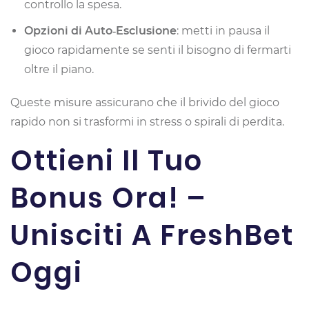
controllo la spesa.
Opzioni di Auto‑Esclusione
: metti in pausa il
gioco rapidamente se senti il bisogno di fermarti
oltre il piano.
Queste misure assicurano che il brivido del gioco
rapido non si trasformi in stress o spirali di perdita.
Ottieni Il Tuo
Bonus Ora! –
Unisciti A FreshBet
Oggi