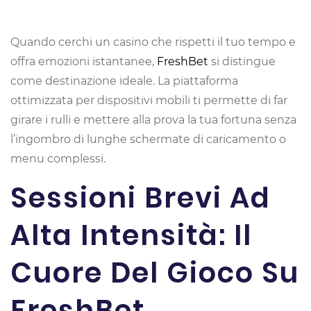
Quando cerchi un casino che rispetti il tuo tempo e
offra emozioni istantanee,
FreshBet
si distingue
come destinazione ideale. La piattaforma
ottimizzata per dispositivi mobili ti permette di far
girare i rulli e mettere alla prova la tua fortuna senza
l’ingombro di lunghe schermate di caricamento o
menu complessi.
Sessioni Brevi Ad
Alta Intensità: Il
Cuore Del Gioco Su
FreshBet