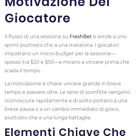
Motivazione Del
Giocatore
Il flusso di una sessione su
FreshBet
è simile a uno
sprint piuttosto che a una maratona. I giocatori
impostano un micro‑budget per la sessione—
spesso tra $20 e $50—e mirano a vincere prima che
scada il tempo.
La motivazione è chiara: vincere grande in breve
tempo e passare oltre. Le serie di sconfitte vengono
riconosciute rapidamente e di solito portano a una
breve pausa o a un cambio immediato di gioco,
piuttosto che a una lunga battaglia.
Elementi Chiave Che