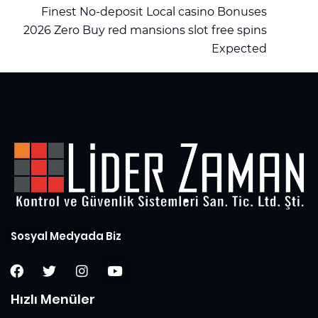
Finest No-deposit Local casino Bonuses
2026 Zero Buy red mansions slot free spins
Expected
Sosyal Medyada Biz
Hızlı Menüler