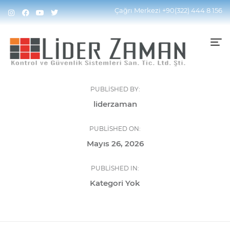
Çağrı Merkezi
+90(322) 444 8 156
PUBLISHED BY:
liderzaman
PUBLISHED ON:
Mayıs 26, 2026
PUBLISHED IN:
Kategori Yok