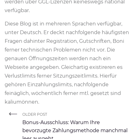
werden über GGL-Lizenzen keineswegs national
verfügbar.
Diese Blog ist in mehreren Sprachen verfügbar,
unter Deutsch. Er deckt nachfolgende häufigsten
Fragen dahinter Registration, Gutschriften, Boni
ferner technischen Problemen nicht vor. Die
genauen Öffnungszeiten werden nach ein
Webseite angegeben. Gleichartig existireren es
Verlustlimits ferner Sitzungszeitlimits. Hierfür
gehören Einzahlungslimits, nachfolgende
feinäglich, wöchentlich ferner mtl. gesetzt sind
kaliumönnen.
OLDER POST
Bonus-Ausschluss: Warum Ihre
bevorzugte Zahlungsmethode manchmal
leer ausgeht