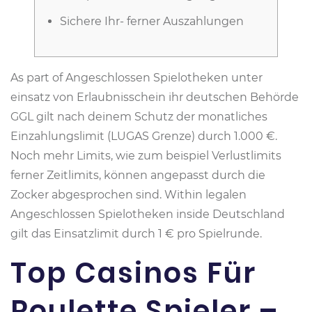
Sichere Ihr- ferner Auszahlungen
As part of Angeschlossen Spielotheken unter
einsatz von Erlaubnisschein ihr deutschen Behörde
GGL gilt nach deinem Schutz der monatliches
Einzahlungslimit (LUGAS Grenze) durch 1.000 €.
Noch mehr Limits, wie zum beispiel Verlustlimits
ferner Zeitlimits, können angepasst durch die
Zocker abgesprochen sind.
Within legalen
Angeschlossen Spielotheken inside Deutschland
gilt das Einsatzlimit durch 1 € pro Spielrunde.
Top Casinos Für
Roulette Spieler –