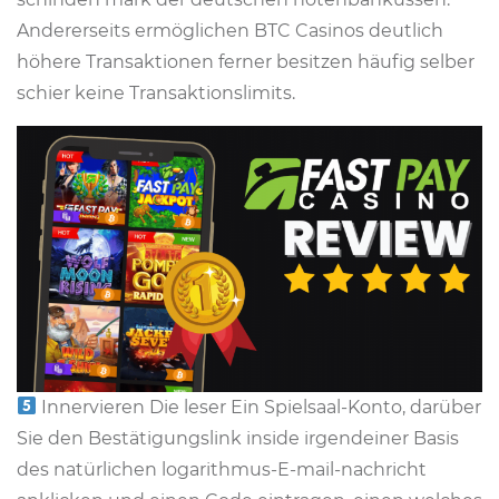
Andererseits ermöglichen BTC Casinos deutlich
höhere Transaktionen ferner besitzen häufig selber
schier keine Transaktionslimits.
Innervieren Die leser Ein Spielsaal-Konto, darüber
Sie den Bestätigungslink inside irgendeiner Basis
des natürlichen logarithmus-E-mail-nachricht