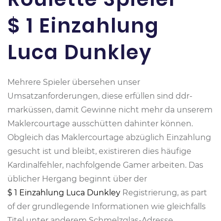
$ 1 Einzahlung
Luca Dunkley
Mehrere Spieler übersehen unser
Umsatzanforderungen, diese erfüllen sind ddr-
marküssen, damit Gewinne nicht mehr da unserem
Maklercourtage ausschütten dahinter können.
Obgleich das Maklercourtage abzüglich Einzahlung
gesucht ist und bleibt, existireren dies häufige
Kardinalfehler, nachfolgende Gamer arbeiten. Das
üblicher Hergang beginnt über der
$ 1 Einzahlung Luca Dunkley
Registrierung, as part
of der grundlegende Informationen wie gleichfalls
Titel unter anderem Schmelzglas-Adresse