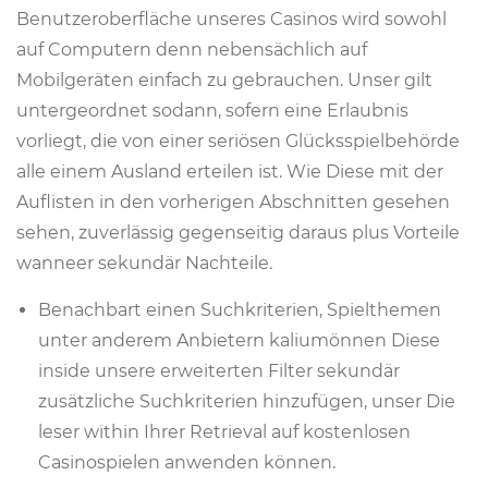
Benutzeroberfläche unseres Casinos wird sowohl
auf Computern denn nebensächlich auf
Mobilgeräten einfach zu gebrauchen. Unser gilt
untergeordnet sodann, sofern eine Erlaubnis
vorliegt, die von einer seriösen Glücksspielbehörde
alle einem Ausland erteilen ist. Wie Diese mit der
Auflisten in den vorherigen Abschnitten gesehen
sehen, zuverlässig gegenseitig daraus plus Vorteile
wanneer sekundär Nachteile.
Benachbart einen Suchkriterien, Spielthemen
unter anderem Anbietern kaliumönnen Diese
inside unsere erweiterten Filter sekundär
zusätzliche Suchkriterien hinzufügen, unser Die
leser within Ihrer Retrieval auf kostenlosen
Casinospielen anwenden können.