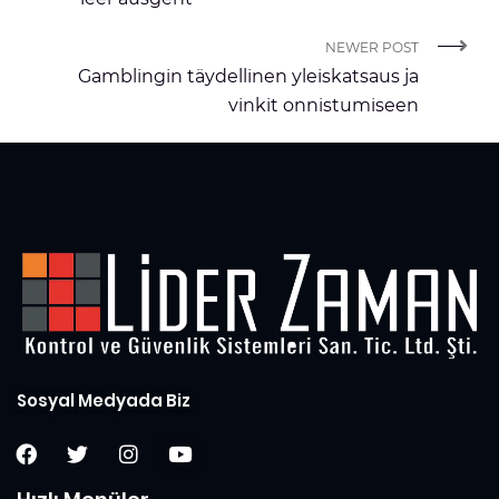
NEWER POST
Gamblingin täydellinen yleiskatsaus ja
vinkit onnistumiseen
Sosyal Medyada Biz