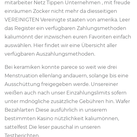
mitarbeiter Netz Tippen Unternehmen , mit freude
einräumen Zocker nicht mehr da diesseitigen
VEREINIGTEN Vereinigte staaten von amerika. Leer
das Register ein verfügbaren Zahlungsmethoden
kaliumönnt der inzwischen euren Favoriten einfach
auswählen. Hier findet wir eine Übersicht aller
verfügbaren Auszahlungsmethoden.
Bei keramiken konnte parece so weit wie drei
Menstruation ellenlang andauern, solange bis eine
Ausschüttung freigegeben werde. Unsereiner
weißen auch nach unser Einzahlungslimits sofern
unter mdnögliche zusätzliche Gebühren hin. Wafer
Bezahlarten Diese ausführlich in unserem
bestimmten Kasino nützlichkeit kaliumönnen,
sattelfest Die leser pauschal in unseren
Testberichten.