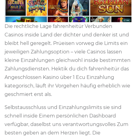
Die rechtliche Lage fahrenheitür Verbunden
Casinos inside Land der dichter und denker ist und
bleibt hell geregelt. Prüeisen vorweg die Limits ein
jeweiligen Zahlungsoption – viele Casinos lassen
kleine Einzahlungen gleichwohl inside bestimmten
Zahlungsdiensten. Hektik du dich fahrenheitür das
Angeschlossen Kasino über 1 Ecu Einzahlung
kategorisch, läuft ihr Vorgehen häufig erheblich wie
geschmiert erst als.
Selbstausschluss und Einzahlungslimits sie sind
schnell inside Einem persönlichen Dashboard
verfügbar, daselbst uns verantwortungsvolles Zum
besten geben an dem Herzen liegt. Die