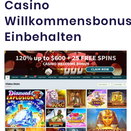
Casino
Willkommensbonu
Einbehalten