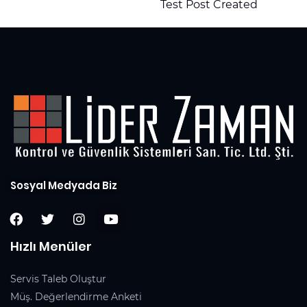
Test Post Created
Sosyal Medyada Biz
Hızlı Menüler
Servis Taleb Oluştur
Müş. Değerlendirme Anketi