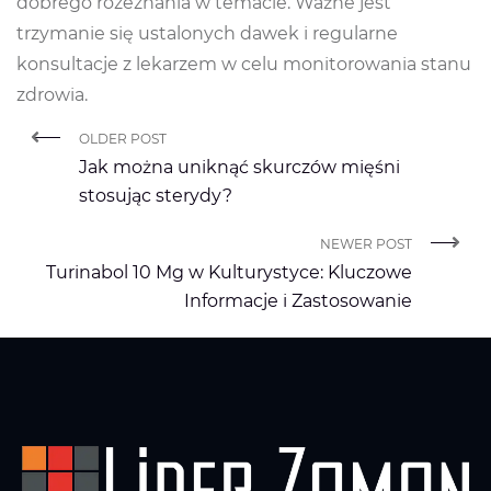
dobrego rozeznania w temacie. Ważne jest
trzymanie się ustalonych dawek i regularne
konsultacje z lekarzem w celu monitorowania stanu
zdrowia.
OLDER POST
Jak można uniknąć skurczów mięśni
stosując sterydy?
NEWER POST
Turinabol 10 Mg w Kulturystyce: Kluczowe
Informacje i Zastosowanie