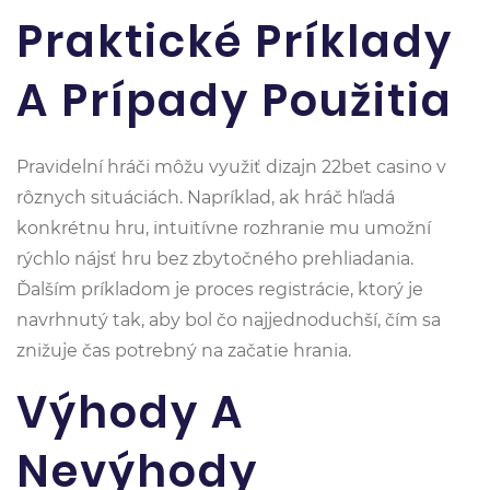
Praktické Príklady
A Prípady Použitia
Pravidelní hráči môžu využiť dizajn 22bet casino v
rôznych situáciách. Napríklad, ak hráč hľadá
konkrétnu hru, intuitívne rozhranie mu umožní
rýchlo nájsť hru bez zbytočného prehliadania.
Ďalším príkladom je proces registrácie, ktorý je
navrhnutý tak, aby bol čo najjednoduchší, čím sa
znižuje čas potrebný na začatie hrania.
Výhody A
Nevýhody