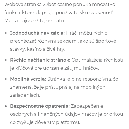
Webová stránka 22bet casino ponúka množstvo
funkcií, ktoré zlepšujú používateľskú skúsenosť.
Medzi najdôležitejšie patrí:
Jednoduchá navigácia:
Hráči môžu rýchlo
prechádzať rôznymi sekciami, ako sú športové
stávky, kasíno a živé hry.
Rýchle načítanie stránok:
Optimalizácia rýchlosti
je kľúčová pre udržanie záujmu hráčov.
Mobilná verzia:
Stránka je plne responzívna, čo
znamená, že je prístupná aj na mobilných
zariadeniach.
Bezpečnostné opatrenia:
Zabezpečenie
osobných a finančných údajov hráčov je prioritou,
čo zvyšuje dôveru v platformu.