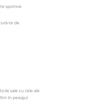
te sportive
ucură-te de
cile sale cu cele ale
Win în peisajul