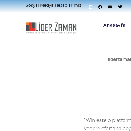
Sosyal Medya Hesaplarımız
Anasayfa
PUBLISHED B
liderzama
1Win este o platform
vedere oferta sa bog