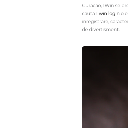
Curacao, 1Win se pre
caută
1 win login
o e
înregistrare, caracte
de divertisment.