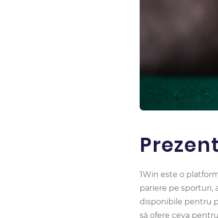
Prezen
1Win este o platform
pariere pe sporturi,
disponibile pentru p
să ofere ceva pentru 