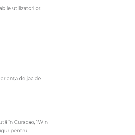
ile utilizatorilor.
periență de joc de
nută în Curacao, 1Win
sigur pentru