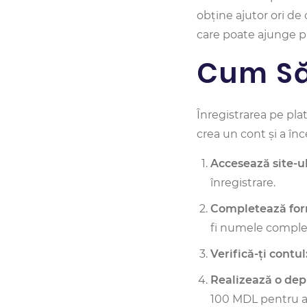
obține ajutor ori de
care poate ajunge p
Cum Să 
Înregistrarea pe pla
crea un cont și a în
Accesează site-u
înregistrare.
Completează form
fi numele complet,
Verifică-ți contul
Realizează o dep
100 MDL pentru a 