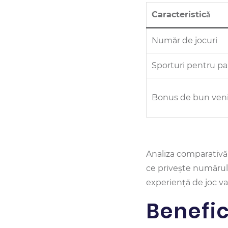
Caracteristică
Număr de jocuri
Sporturi pentru pa
Bonus de bun ven
Analiza comparativă 
ce privește numărul d
experiență de joc va
Benefic