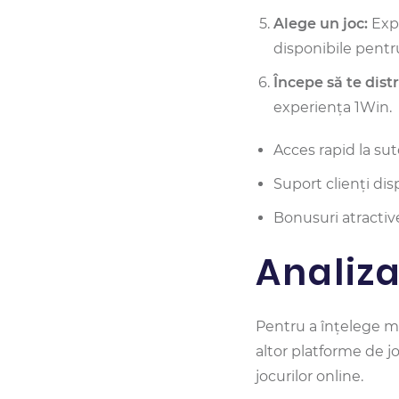
Alege un joc:
Expl
disponibile pentr
Începe să te distr
experiența 1Win.
Acces rapid la sut
Suport clienți dis
Bonusuri atractive
Analiza
Pentru a înțelege ma
altor platforme de jo
jocurilor online.