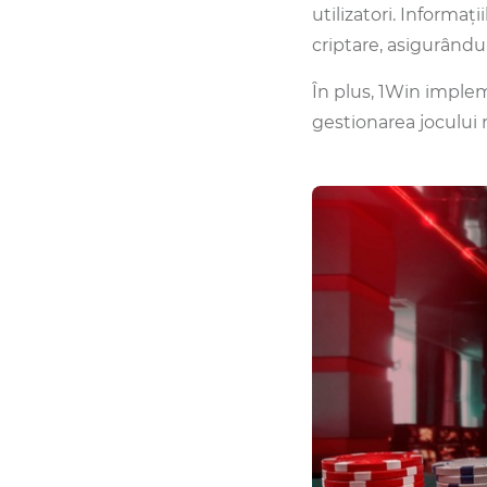
utilizatori. Informa
criptare, asigurându-s
În plus, 1Win implem
gestionarea jocului 