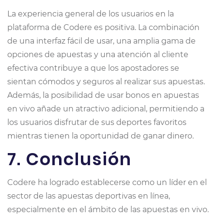
La experiencia general de los usuarios en la
plataforma de Codere es positiva. La combinación
de una interfaz fácil de usar, una amplia gama de
opciones de apuestas y una atención al cliente
efectiva contribuye a que los apostadores se
sientan cómodos y seguros al realizar sus apuestas.
Además, la posibilidad de usar bonos en apuestas
en vivo añade un atractivo adicional, permitiendo a
los usuarios disfrutar de sus deportes favoritos
mientras tienen la oportunidad de ganar dinero.
7. Conclusión
Codere ha logrado establecerse como un líder en el
sector de las apuestas deportivas en línea,
especialmente en el ámbito de las apuestas en vivo.