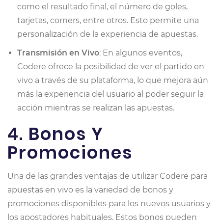
como el resultado final, el número de goles,
tarjetas, corners, entre otros. Esto permite una
personalización de la experiencia de apuestas.
Transmisión en Vivo
: En algunos eventos,
Codere ofrece la posibilidad de ver el partido en
vivo a través de su plataforma, lo que mejora aún
más la experiencia del usuario al poder seguir la
acción mientras se realizan las apuestas.
4. Bonos Y
Promociones
Una de las grandes ventajas de utilizar Codere para
apuestas en vivo es la variedad de bonos y
promociones disponibles para los nuevos usuarios y
los apostadores habituales. Estos bonos pueden