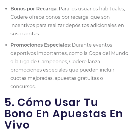
Bonos por Recarga
: Para los usuarios habituales,
Codere ofrece bonos por recarga, que son
incentivos para realizar depósitos adicionales en
sus cuentas.
Promociones Especiales
: Durante eventos
deportivos importantes, como la Copa del Mundo
o la Liga de Campeones, Codere lanza
promociones especiales que pueden incluir
cuotas mejoradas, apuestas gratuitas o
concursos.
5. Cómo Usar Tu
Bono En Apuestas En
Vivo