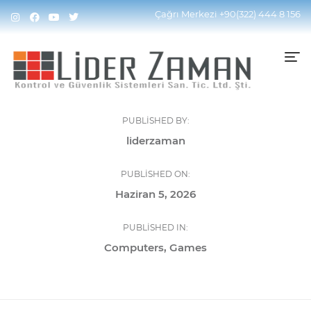
Çağrı Merkezi
+90(322) 444 8 156
PUBLISHED BY:
liderzaman
PUBLISHED ON:
Haziran 5, 2026
PUBLISHED IN:
Computers, Games