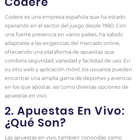
Codere
Codere es una empresa española que ha estado
operando en el sector del juego desde 1980. Con
una fuerte presencia en varios países, ha sabido
adaptarse a las exigencias del mercado online,
ofreciendo una plataforma de apuestas que
combina seguridad, variedad y facilidad de uso. En
su sitio web y aplicación móvil, los usuarios pueden
encontrar una amplia gama de deportes y eventos
en los que apostar, así como diversas opciones de
apuestas en vivo.
2. Apuestas En Vivo:
¿Qué Son?
Las apuestas en vivo, también conocidas como