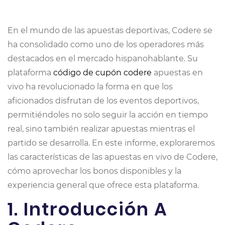
En el mundo de las apuestas deportivas, Codere se
ha consolidado como uno de los operadores más
destacados en el mercado hispanohablante. Su
plataforma
código de cupón codere
apuestas en
vivo ha revolucionado la forma en que los
aficionados disfrutan de los eventos deportivos,
permitiéndoles no solo seguir la acción en tiempo
real, sino también realizar apuestas mientras el
partido se desarrolla. En este informe, exploraremos
las características de las apuestas en vivo de Codere,
cómo aprovechar los bonos disponibles y la
experiencia general que ofrece esta plataforma.
1. Introducción A