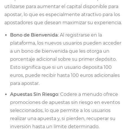
utilizarse para aumentar el capital disponible para
apostar, lo que es especialmente atractivo para los
apostadores que desean maximizar su experiencia.
Bono de Bienvenida
: Al registrarse en la
plataforma, los nuevos usuarios pueden acceder
a un bono de bienvenida que les otorga un
porcentaje adicional sobre su primer depósito.
Esto significa que si un usuario deposita 100
euros, puede recibir hasta 100 euros adicionales
para apostar.
Apuestas Sin Riesgo
: Codere a menudo ofrece
promociones de apuestas sin riesgo en eventos
seleccionados, lo que permite a los usuarios
realizar una apuesta y, si pierden, recuperar su
inversión hasta un límite determinado.