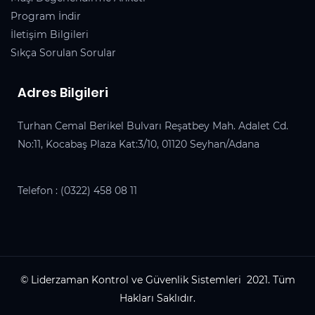
Program İndir
İletişim Bilgileri
Sıkça Sorulan Sorular
Adres Bilgileri
Turhan Cemal Berikel Bulvarı Reşatbey Mah. Adalet Cd.
No:11, Kocabaş Plaza Kat:3/10, 01120 Seyhan/Adana
Telefon :
(0322) 458 08 11
© Liderzaman Kontrol ve Güvenlik Sistemleri 2021. Tüm
Hakları Saklıdır.