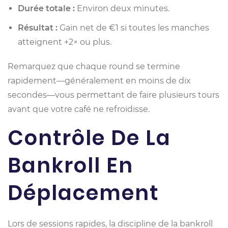
Durée totale :
Environ deux minutes.
Résultat :
Gain net de €1 si toutes les manches
atteignent +2× ou plus.
Remarquez que chaque round se termine
rapidement—généralement en moins de dix
secondes—vous permettant de faire plusieurs tours
avant que votre café ne refroidisse.
Contrôle De La
Bankroll En
Déplacement
Lors de sessions rapides, la discipline de la bankroll