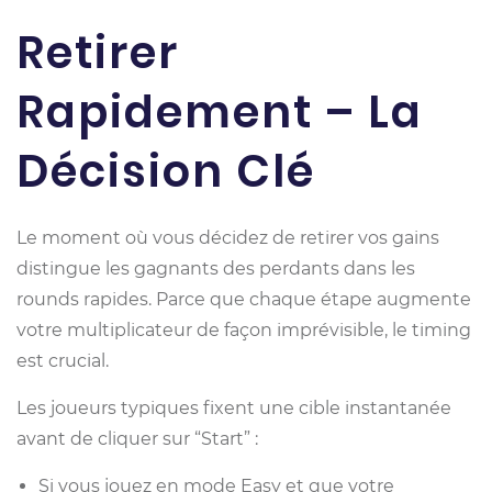
Retirer
Rapidement – La
Décision Clé
Le moment où vous décidez de retirer vos gains
distingue les gagnants des perdants dans les
rounds rapides. Parce que chaque étape augmente
votre multiplicateur de façon imprévisible, le timing
est crucial.
Les joueurs typiques fixent une cible instantanée
avant de cliquer sur “Start” :
Si vous jouez en mode Easy et que votre