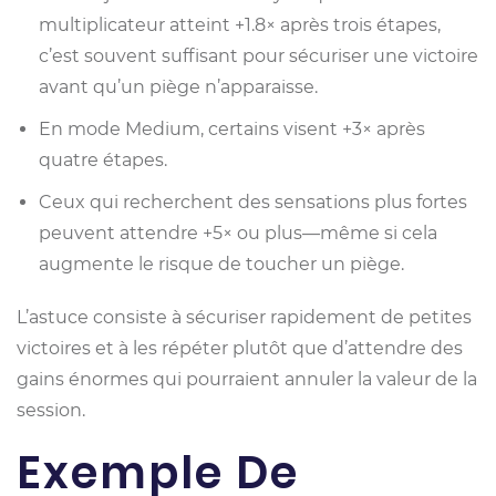
multiplicateur atteint +1.8× après trois étapes,
c’est souvent suffisant pour sécuriser une victoire
avant qu’un piège n’apparaisse.
En mode Medium, certains visent +3× après
quatre étapes.
Ceux qui recherchent des sensations plus fortes
peuvent attendre +5× ou plus—même si cela
augmente le risque de toucher un piège.
L’astuce consiste à sécuriser rapidement de petites
victoires et à les répéter plutôt que d’attendre des
gains énormes qui pourraient annuler la valeur de la
session.
Exemple De