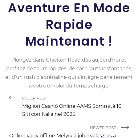
Aventure En Mode
Rapide
Maintenant !
Plongez dans Chicken Road dès aujourd’hui et
profitez de tours rapides, de cash-outs instantanés,
et d’un rush d’adrénaline qui s’intègre parfaitement
à votre emploi du temps chargé.
OLDER POST
Migliori Casinò Online AAMS Sommità 10
Siti con Italia nel 2025
NEWER POST
Online vagy offline Melyik a jobb választás a