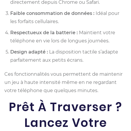
directement depuis Chrome ou Safari.
Faible consommation de données :
Idéal pour
les forfaits cellulaires.
Respectueux de la batterie :
Maintient votre
téléphone en vie lors de longues journées.
Design adapté :
La disposition tactile s’adapte
parfaitement aux petits écrans.
Ces fonctionnalités vous permettent de maintenir
un jeu à haute intensité même en ne regardant
votre téléphone que quelques minutes.
Prêt À Traverser ?
Lancez Votre