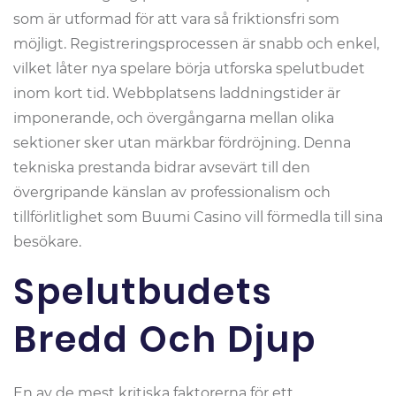
som är utformad för att vara så friktionsfri som
möjligt. Registreringsprocessen är snabb och enkel,
vilket låter nya spelare börja utforska spelutbudet
inom kort tid. Webbplatsens laddningstider är
imponerande, och övergångarna mellan olika
sektioner sker utan märkbar fördröjning. Denna
tekniska prestanda bidrar avsevärt till den
övergripande känslan av professionalism och
tillförlitlighet som Buumi Casino vill förmedla till sina
besökare.
Spelutbudets
Bredd Och Djup
En av de mest kritiska faktorerna för ett