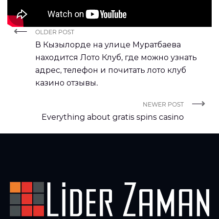
OLDER POST
В Кызылорде на улице Муратбаева
находится Лото Клуб, где можно узнать
адрес, телефон и почитать лото клуб
казино отзывы.
NEWER POST
Everything about gratis spins casino