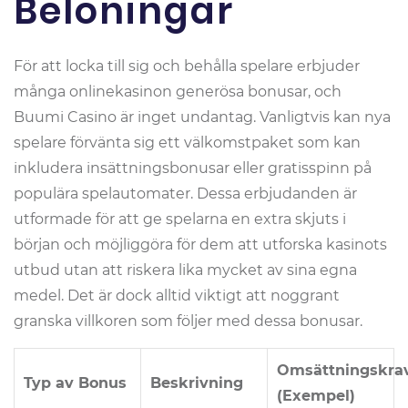
Belöningar
För att locka till sig och behålla spelare erbjuder
många onlinekasinon generösa bonusar, och
Buumi Casino är inget undantag. Vanligtvis kan nya
spelare förvänta sig ett välkomstpaket som kan
inkludera insättningsbonusar eller gratisspinn på
populära spelautomater. Dessa erbjudanden är
utformade för att ge spelarna en extra skjuts i
början och möjliggöra för dem att utforska kasinots
utbud utan att riskera lika mycket av sina egna
medel. Det är dock alltid viktigt att noggrant
granska villkoren som följer med dessa bonusar.
Omsättningskra
Typ av Bonus
Beskrivning
(Exempel)