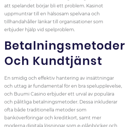
att spelandet börjar bli ett problem. Kasinot
uppmuntrar till en hälsosam spelvana och
tillhandahåller länkar till organisationer som
erbjuder hjälp vid spelproblem.
Betalningsmetoder
Och Kundtjänst
En smidig och effektiv hantering av insättningar
och uttag är fundamental för en bra spelupplevelse,
och Buumi Casino erbjuder ett urval av populära
och pålitliga betalningsmetoder. Dessa inkluderar
ofta både traditionella metoder som
banköverföringar och kreditkort, samt mer
moderna digitala lösningar som e-plånböcker och