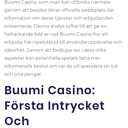
Buumi Casino, som man kan utforska närmare
genom att besöka deras officiella webbplats där
information om deras tjänster och erbjudanden
presenteras. Denna analys syftar till att ge en
heltäckande bild av vad Buumi Casino har att
erbjuda, från spelutbud till användarupplevelse och
säkerhet. Genom att fördjupa oss i dess olika
aspekter kan potentiella spelare fatta mer
informerade beslut om var de vill spendera sin tid
och sina pengar.
Buumi Casino:
Första Intrycket
Och