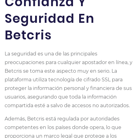
Confianza Y
Seguridad En
Betcris
La seguridad es una de las principales
preocupaciones para cualquier apostador en línea, y
Betcris se toma este aspecto muy en serio. La
plataforma utiliza tecnología de cifrado SSL para
proteger la información personal y financiera de sus
usuarios, asegurando que toda la información
compartida esté a salvo de accesos no autorizados.
Además, Betcris está regulada por autoridades
competentes en los países donde opera, lo que
proporciona un marco legal que protege a los