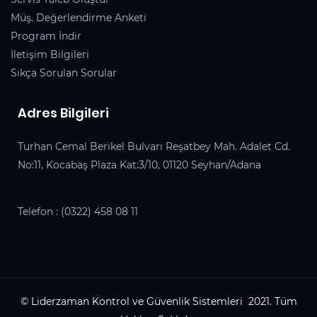
Müş. Değerlendirme Anketi
Program İndir
İletişim Bilgileri
Sıkça Sorulan Sorular
Adres Bilgileri
Turhan Cemal Berikel Bulvarı Reşatbey Mah. Adalet Cd.
No:11, Kocabaş Plaza Kat:3/10, 01120 Seyhan/Adana
Telefon :
(0322) 458 08 11
© Liderzaman Kontrol ve Güvenlik Sistemleri 2021. Tüm