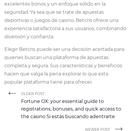
excelentes bonos y un enfoque sólido en la
seguridad. Ya sea que se trate de apuestas
deportivas o juegos de casino, Betcris ofrece una
experiencia satisfactoria a sus usuarios, combinando
diversión y confianza.
Elegir Betcris puede ser una decisión acertada para
quienes buscan una plataforma de apuestas
completa y segura. Sus características y beneficios
hacen que valga la pena explorar lo que esta
popular plataforma tiene para ofrecer.
OLDER POST
Fortune OX: your essential guide to
registrations, bonuses, and quick access to
the casino Si estás buscando adentrarte
NEWER POST