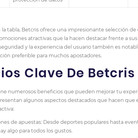
la tabla, Betcris ofrece una impresionante selección de
omociones atractivas que la hacen destacar frente a su
guridad y la experiencia del usuario también es notable
ción preferible para muchos apostadores.
ios Clave De Betcris
iene numerosos beneficios que pueden mejorar tu experi
presentan algunos aspectos destacados que hacen que e
ctiva:
ones de apuestas: Desde deportes populares hasta eve
ay algo para todos los gustos.