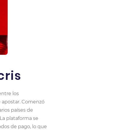
cris
ntre los
e apostar. Comenzó
rios países de
 La plataforma se
odos de pago, lo que