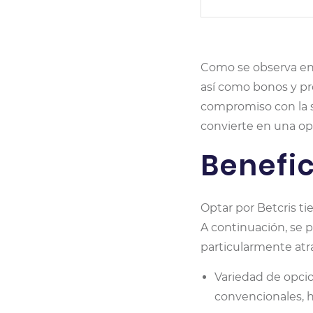
Como se observa en 
así como bonos y pr
compromiso con la se
convierte en una op
Benefic
Optar por Betcris t
A continuación, se 
particularmente atra
Variedad de opci
convencionales, h