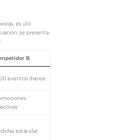
tas, es útil
nuación, se presenta
:
mpetidor B
000 eventos diarios
omociones
lectivas
didas estándar