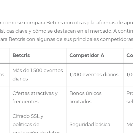
 cómo se compara Betcris con otras plataformas de apues
rísticas clave y cómo se destacan en el mercado. A conti
ra Betcris con algunas de sus principales competidoras
Betcris
Competidor A
Co
Más de 1,500 eventos
os
1,200 eventos diarios
1,
diarios
Ofertas atractivas y
Bonos únicos
Pr
frecuentes
limitados
se
Cifrado SSL y
políticas de
Seguridad básica
Me
protección de datos