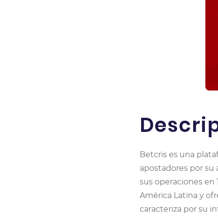
Descrip
Betcris es una plat
apostadores por su
sus operaciones en 
América Latina y ofr
caracteriza por su i