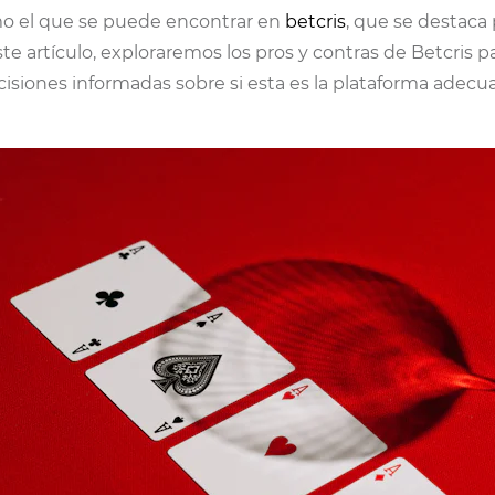
mo el que se puede encontrar en
betcris
, que se destaca 
ste artículo, exploraremos los pros y contras de Betcris p
isiones informadas sobre si esta es la plataforma adecua