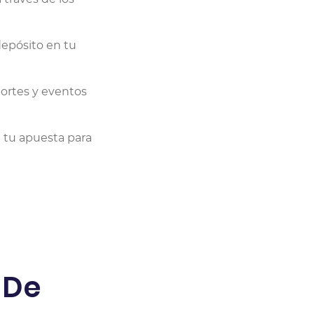
depósito en tu
ortes y eventos
 tu apuesta para
 De