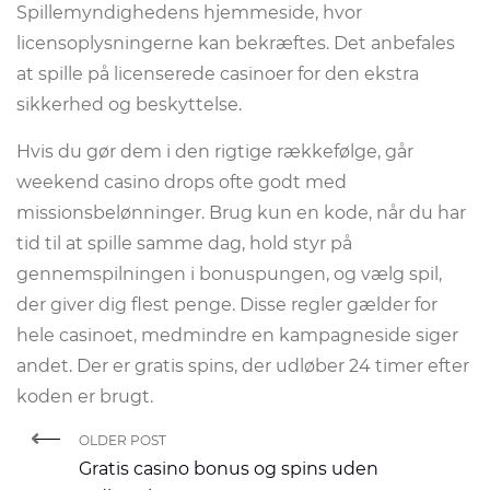
Spillemyndighedens hjemmeside, hvor
licensoplysningerne kan bekræftes. Det anbefales
at spille på licenserede casinoer for den ekstra
sikkerhed og beskyttelse.
Hvis du gør dem i den rigtige rækkefølge, går
weekend casino drops ofte godt med
missionsbelønninger. Brug kun en kode, når du har
tid til at spille samme dag, hold styr på
gennemspilningen i bonuspungen, og vælg spil,
der giver dig flest penge. Disse regler gælder for
hele casinoet, medmindre en kampagneside siger
andet. Der er gratis spins, der udløber 24 timer efter
koden er brugt.
OLDER POST
Gratis casino bonus og spins uden