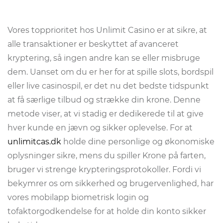
Vores topprioritet hos Unlimit Casino er at sikre, at
alle transaktioner er beskyttet af avanceret
kryptering, så ingen andre kan se eller misbruge
dem. Uanset om du er her for at spille slots, bordspil
eller live casinospil, er det nu det bedste tidspunkt
at få særlige tilbud og strække din krone. Denne
metode viser, at vi stadig er dedikerede til at give
hver kunde en jævn og sikker oplevelse. For at
unlimitcas.dk
holde dine personlige og økonomiske
oplysninger sikre, mens du spiller Krone på farten,
bruger vi strenge krypteringsprotokoller. Fordi vi
bekymrer os om sikkerhed og brugervenlighed, har
vores mobilapp biometrisk login og
tofaktorgodkendelse for at holde din konto sikker