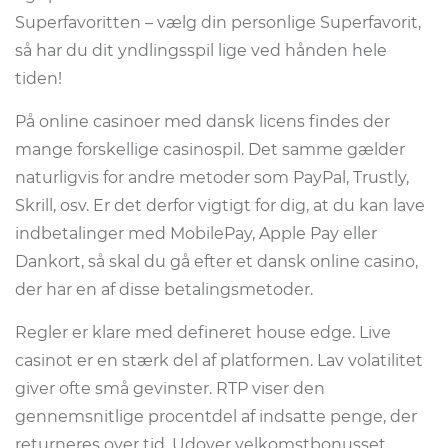
Superfavoritten – vælg din personlige Superfavorit,
så har du dit yndlingsspil lige ved hånden hele
tiden!
På online casinoer med dansk licens findes der
mange forskellige casinospil. Det samme gælder
naturligvis for andre metoder som PayPal, Trustly,
Skrill, osv. Er det derfor vigtigt for dig, at du kan lave
indbetalinger med MobilePay, Apple Pay eller
Dankort, så skal du gå efter et dansk online casino,
der har en af disse betalingsmetoder.
Regler er klare med defineret house edge. Live
casinot er en stærk del af platformen. Lav volatilitet
giver ofte små gevinster. RTP viser den
gennemsnitlige procentdel af indsatte penge, der
returneres over tid. Udover velkomstbonusset