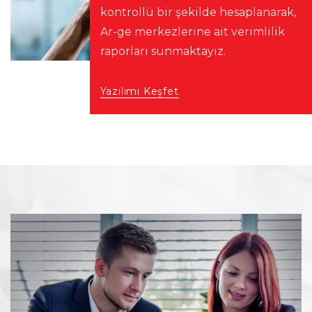
kontrollü bir şekilde hesaplanarak,
Ar-ge merkezlerine ait verimlilik
raporları sunmaktayız.
Yazılımı Keşfet