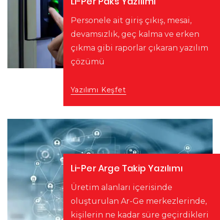
Li-Per Pdks Yazılımı
Personele ait giriş çıkış, mesai,
devamsızlık, geç kalma ve erken
çıkma gibi raporlar çıkaran yazılım
çözümü
Yazılımı Keşfet
Li-Per Arge Takip Yazılımı
Üretim alanları içerisinde
oluşturulan Ar-Ge merkezlerinde,
kişilerin ne kadar süre geçirdikleri