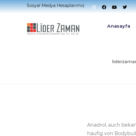
Sosyal Medya Hesaplarımız
Anasayfa
PUBLISHED B
liderzama
Anadrol, auch bekan
häufig von Bodybui