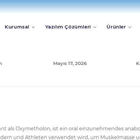
Kurumsal
Yazılım Çözümleri
Ürünler
Y:
PUBLISHED ON:
P
n
Mayıs 17, 2026
K
nt als Oxymetholon, ist ein oral einzunehmendes anabol
ldern und Athleten verwendet wird, um Muskelmasse u