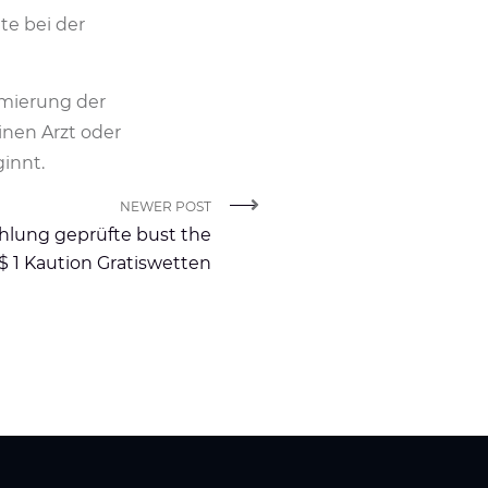
te bei der
imierung der
inen Arzt oder
innt.
NEWER POST
lung geprüfte bust the
$ 1 Kaution Gratiswetten