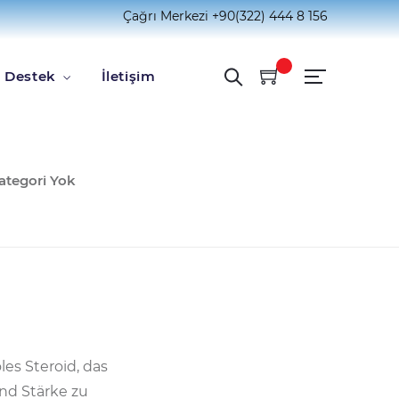
Çağrı Merkezi
+90(322) 444 8 156
Destek
İletişim
UBLISHED IN:
ategori Yok
es Steroid, das
nd Stärke zu