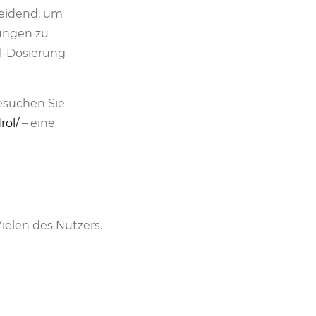
heidend, um
kungen zu
l-Dosierung
esuchen Sie
rol/
– eine
ielen des Nutzers.