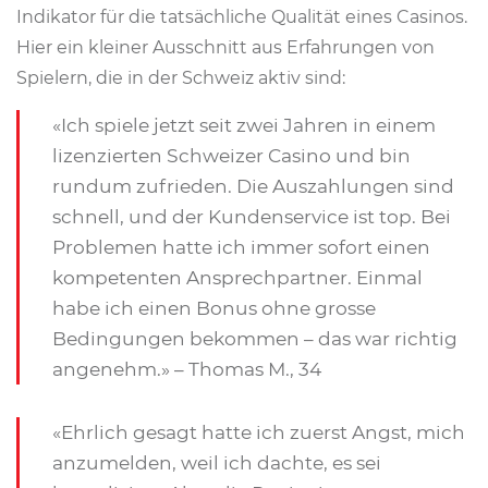
Indikator für die tatsächliche Qualität eines Casinos.
Hier ein kleiner Ausschnitt aus Erfahrungen von
Spielern, die in der Schweiz aktiv sind:
«Ich spiele jetzt seit zwei Jahren in einem
lizenzierten Schweizer Casino und bin
rundum zufrieden. Die Auszahlungen sind
schnell, und der Kundenservice ist top. Bei
Problemen hatte ich immer sofort einen
kompetenten Ansprechpartner. Einmal
habe ich einen Bonus ohne grosse
Bedingungen bekommen – das war richtig
angenehm.» – Thomas M., 34
«Ehrlich gesagt hatte ich zuerst Angst, mich
anzumelden, weil ich dachte, es sei