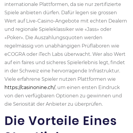
internationale Plattformen, da sie nur zertifizierte
Spiele anbieten dürfen. Dafür legen sie grossen
Wert auf Live-Casino-Angebote mit echten Dealern
und regionale Spieleklassiker wie «Jass» oder
«Poker». Die Auszahlungsquoten werden
regelmässig von unabhängigen Prüflaboren wie
eCOGRA oder iTech Labs überwacht. Wer also Wert
auf ein faires und sicheres Spielerlebnis legt, findet
in der Schweiz eine hervorragende Infrastruktur.
Viele erfahrene Spieler nutzen Plattformen wie
https://casinonine.ch/
, um einen ersten Eindruck
von den verfügbaren Optionen zu gewinnen und
die Seriosität der Anbieter zu überprüfen.
Die Vorteile Eines