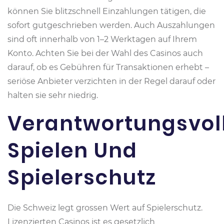
können Sie blitzschnell Einzahlungen tätigen, die
sofort gutgeschrieben werden. Auch Auszahlungen
sind oft innerhalb von 1–2 Werktagen auf Ihrem
Konto. Achten Sie bei der Wahl des Casinos auch
darauf, ob es Gebühren für Transaktionen erhebt –
seriöse Anbieter verzichten in der Regel darauf oder
halten sie sehr niedrig.
Verantwortungsvol
Spielen Und
Spielerschutz
Die Schweiz legt grossen Wert auf Spielerschutz.
Lizenzierten Casinos ist es gesetzlich