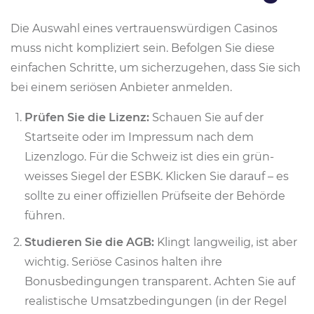
Die Auswahl eines vertrauenswürdigen Casinos
muss nicht kompliziert sein. Befolgen Sie diese
einfachen Schritte, um sicherzugehen, dass Sie sich
bei einem seriösen Anbieter anmelden.
Prüfen Sie die Lizenz:
Schauen Sie auf der
Startseite oder im Impressum nach dem
Lizenzlogo. Für die Schweiz ist dies ein grün-
weisses Siegel der ESBK. Klicken Sie darauf – es
sollte zu einer offiziellen Prüfseite der Behörde
führen.
Studieren Sie die AGB:
Klingt langweilig, ist aber
wichtig. Seriöse Casinos halten ihre
Bonusbedingungen transparent. Achten Sie auf
realistische Umsatzbedingungen (in der Regel