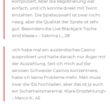
kompliziert. Aber die Registrierung war
einfach, und ich konnte direkt mit Twint
einzahlen. Die Spielauswahl ist zwar nicht
riesig, aber die Qualität der Spiele ist sehr
gut. Besonders die Live Blackjack Tische
sind klasse.» – Sabrina L., 28
«Ich habe mal ein ausländisches Casino
ausprobiert und hatte danach nur Ärger mit
der Auszahlung. Seit ich mich auf die
seriösen Schweizer Casinos konzentriere,
habe ich keine Probleme mehr. Man muss
zwar die IDs hochladen, aber das ist ja auch
ein Sicherheitsmerkmal. Klare Empfehlung!»
– Marco K., 45