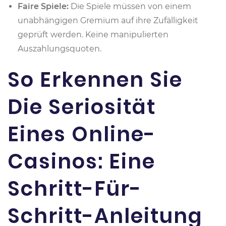
Faire Spiele:
Die Spiele müssen von einem
unabhängigen Gremium auf ihre Zufälligkeit
geprüft werden. Keine manipulierten
Auszahlungsquoten.
So Erkennen Sie
Die Seriosität
Eines Online-
Casinos: Eine
Schritt-Für-
Schritt-Anleitung