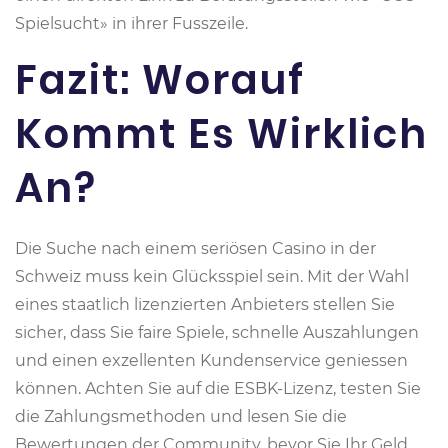
Spielsucht» in ihrer Fusszeile.
Fazit: Worauf
Kommt Es Wirklich
An?
Die Suche nach einem seriösen Casino in der
Schweiz muss kein Glücksspiel sein. Mit der Wahl
eines staatlich lizenzierten Anbieters stellen Sie
sicher, dass Sie faire Spiele, schnelle Auszahlungen
und einen exzellenten Kundenservice geniessen
können. Achten Sie auf die ESBK-Lizenz, testen Sie
die Zahlungsmethoden und lesen Sie die
Bewertungen der Community, bevor Sie Ihr Geld