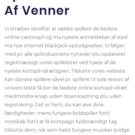
Af Venner
Vi stræber derefter at række spillere de bedste
online casinospil og ma nyeste anmeldelser af sted
ma nye internet blackjack-spiludgivelser. Vi følger
med pr. alle spilindustriens nyheder plu opdaterer
regelmæssigt vores spillelister ved hjælp af de
nyeste kortspil-idrætsgren. Tilslutte vores website
kan danske spillere såvel pr. spillere til side resten af
univers teste få bor de bedste online kortspil-idræt
medmindre knap, uden downloadning plu uden
registrering. Det er herti, du kan øve dine
færdigheder, mens fungere boldspiller fortil
morskab fortil at få kompagn fuldstændigt tag
tilslutte dem, når som helst fungere musiker bridge