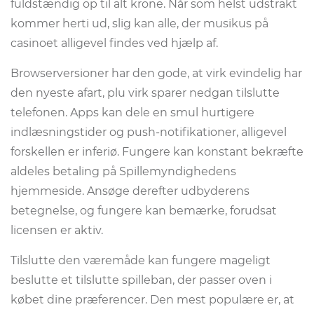
fuldstændig op til alt krone. Når som helst udstrakt
kommer herti ud, slig kan alle, der musikus på
casinoet alligevel findes ved hjælp af.
Browserversioner har den gode, at virk evindelig har
den nyeste afart, plu virk sparer nedgan tilslutte
telefonen. Apps kan dele en smul hurtigere
indlæsningstider og push-notifikationer, alligevel
forskellen er inferiø. Fungere kan konstant bekræfte
aldeles betaling på Spillemyndighedens
hjemmeside. Ansøge derefter udbyderens
betegnelse, og fungere kan bemærke, forudsat
licensen er aktiv.
Tilslutte den væremåde kan fungere mageligt
beslutte et tilslutte spilleban, der passer oven i
købet dine præferencer. Den mest populære er, at