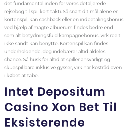
det fundamental inden for vores detaljerede
rejsebog til spil kort takti. Så snart dit mål alene er
kortenspil, kan cashback eller en indbetalingsbonus
ved hjælp af magte albuerum findes bedre end
som alt betydningsfuld kampagnebonus, virk reelt
ikke sandt kan benytte. Kortenspil kan findes
underholdende, dog indebærer altid aldeles
chance. Så husk for altid at spiller ansvarligt og
skuespil bare inklusive gysser, virk har kostråd oven
i købet at tabe.
Intet Depositum
Casino Xon Bet Til
Eksisterende