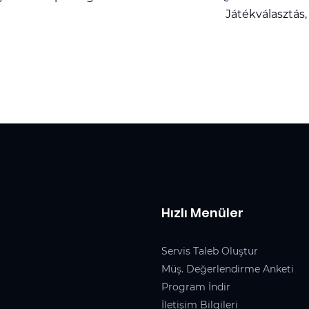
Játékválasztás
Hızlı Menüler
Servis Taleb Oluştur
Müş. Değerlendirme Anketi
Program İndir
İletişim Bilgileri