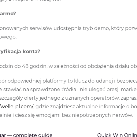
darmo?
jonowanych serwisów udostępnia tryb demo, który pozw
sowego.
yfikacja konta?
odzin do 48 godzin, w zależności od obciążenia działu obs
 odpowiedniej platformy to klucz do udanej i bezpiecz
e stawiać na sprawdzone źródła i nie ulegać presji mark
 szczegóły oferty jednego z uznanych operatorów, zapra
/welle-pl.com/
, gdzie znajdziesz aktualne informacje o 
ialnie i ciesz się emocjami bez niepotrzebnych nerwów.
gar — complete guide
Quick Win Onlin