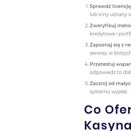
Sprawdź licencję
lub inny uznany o
Zweryfikuj meto
kredytowe i portf
Zapoznaj się z 
serwisy, w któryc
Przetestuj wspar
odpowiedź to dob
Zacznij od mały
systemu wypłat.
Co Ofe
Kasyn