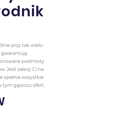
wodnik
nie przy tak wielu
e gwarantują
ncjonowane podmioty
. Jeśli zależy Ci na
re spełnia wszystkie
 tym gąszczu ofert.
W