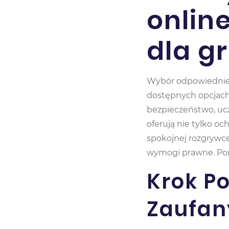
onlin
dla g
Wybór odpowiednieg
dostępnych opcjach.
bezpieczeństwo, uc
oferują nie tylko oc
spokojnej rozgrywc
wymogi prawne. Poni
Krok Po
Zaufan