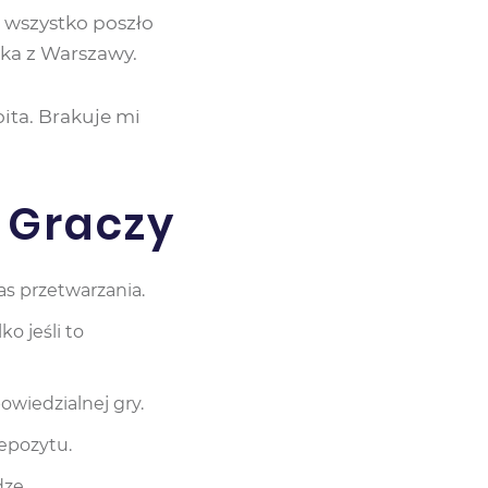
 wszystko poszło
tka z Warszawy.
oita. Brakuje mi
 Graczy
as przetwarzania.
o jeśli to
owiedzialnej gry.
epozytu.
dze.