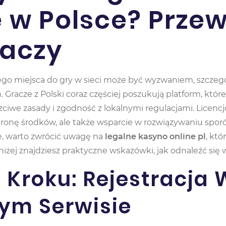
e w Polsce? Prze
raczy
o miejsca do gry w sieci może być wyzwaniem, szczegól
 Gracze z Polski coraz częściej poszukują platform, któr
zciwe zasady i zgodność z lokalnymi regulacjami. Lice
hronę środków, ale także wsparcie w rozwiązywaniu sporów
e, warto zwrócić uwagę na
legalne kasyno online pl
, któ
żej znajdziesz praktyczne wskazówki, jak odnaleźć się w
 Kroku: Rejestracja 
ym Serwisie