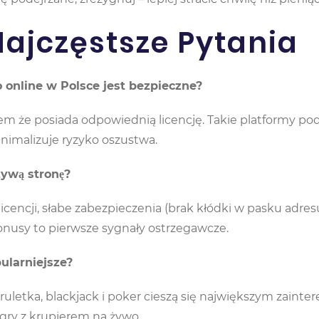
Najczęstsze Pytania
 online w Polsce jest bezpieczne?
m że posiada odpowiednią licencję. Takie platformy pod
nimalizuje ryzyko oszustwa.
zywą stronę?
licencji, słabe zabezpieczenia (brak kłódki w pasku adres
onusy to pierwsze sygnały ostrzegawcze.
pularniejsze?
uletka, blackjack i poker cieszą się największym zaint
 gry z krupierem na żywo.