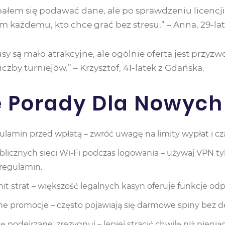
ałem się podawać dane, ale po sprawdzeniu licencji
m każdemu, kto chce grać bez stresu.” – Anna, 29-la
y są mało atrakcyjne, ale ogólnie oferta jest przyzw
liczby turniejów.” – Krzysztof, 41-latek z Gdańska.
e Porady Dla Nowych
ulamin przed wpłatą – zwróć uwagę na limity wypłat i cz
ublicznych sieci Wi-Fi podczas logowania – używaj VPN tylk
regulamin.
it strat – większość legalnych kasyn oferuje funkcje odp
ne promocje – często pojawiają się darmowe spiny bez d
ię podejrzane, zrezygnuj – lepiej stracić chwilę niż pienią