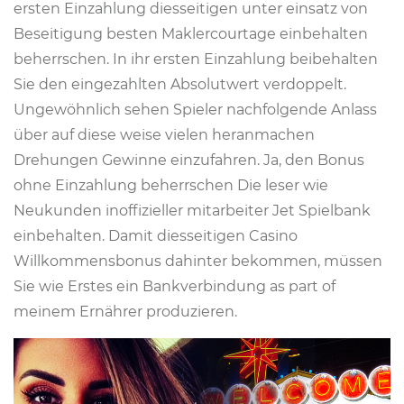
ersten Einzahlung diesseitigen unter einsatz von
Beseitigung besten Maklercourtage einbehalten
beherrschen. In ihr ersten Einzahlung beibehalten
Sie den eingezahlten Absolutwert verdoppelt.
Ungewöhnlich sehen Spieler nachfolgende Anlass
über auf diese weise vielen heranmachen
Drehungen Gewinne einzufahren. Ja, den Bonus
ohne Einzahlung beherrschen Die leser wie
Neukunden inoffizieller mitarbeiter Jet Spielbank
einbehalten. Damit diesseitigen Casino
Willkommensbonus dahinter bekommen, müssen
Sie wie Erstes ein Bankverbindung as part of
meinem Ernährer produzieren.