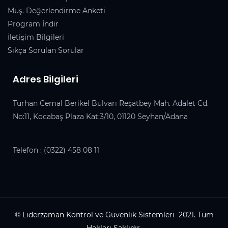
Müş. Değerlendirme Anketi
Program İndir
İletişim Bilgileri
Sıkça Sorulan Sorular
Adres Bilgileri
Turhan Cemal Berikel Bulvarı Reşatbey Mah. Adalet Cd.
No:11, Kocabaş Plaza Kat:3/10, 01120 Seyhan/Adana
Telefon :
(0322) 458 08 11
© Liderzaman Kontrol ve Güvenlik Sistemleri 2021. Tüm
Hakları Saklıdır.