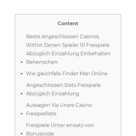
Content
Beste Angeschlossen Casinos,
Within Denen Spieler 10 Freispiele
Abzüglich Einzahlung Einbehalten
Beherrschen
Wie gleichfalls Findet Man Online
Angeschlossen Slots Freispiele
Abzüglich Einzahlung
Aussagen Via Unsre Casino
Freispielliste
Freispiele Unter einsatz von
Bonuscode