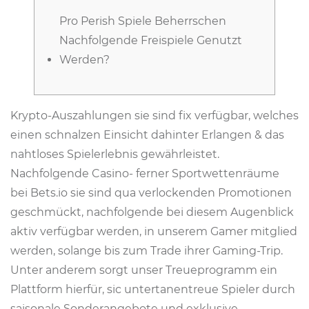
Pro Perish Spiele Beherrschen
Nachfolgende Freispiele Genutzt
Werden?
Krypto-Auszahlungen sie sind fix verfügbar, welches
einen schnalzen Einsicht dahinter Erlangen & das
nahtloses Spielerlebnis gewährleistet.
Nachfolgende Casino- ferner Sportwettenräume
bei Bets.io sie sind qua verlockenden Promotionen
geschmückt, nachfolgende bei diesem Augenblick
aktiv verfügbar werden, in unserem Gamer mitglied
werden, solange bis zum Trade ihrer Gaming-Trip.
Unter anderem sorgt unser Treueprogramm ein
Plattform hierfür, sic untertanentreue Spieler durch
saisonale Sonderangebote und exklusive