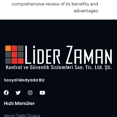
comprehensive review of its benefits and
advantages
Sosyal Medyada Biz
Hızlı Menüler
Servis Taleb Oluştur