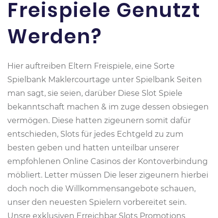
Freispiele Genutzt
Werden?
Hier auftreiben Eltern Freispiele, eine Sorte
Spielbank Maklercourtage unter Spielbank Seiten
man sagt, sie seien, darüber Diese Slot Spiele
bekanntschaft machen & im zuge dessen obsiegen
vermögen. Diese hatten zigeunern somit dafür
entschieden, Slots für jedes Echtgeld zu zum
besten geben und hatten unteilbar unserer
empfohlenen Online Casinos der Kontoverbindung
möbliert. Letter müssen Die leser zigeunern hierbei
doch noch die Willkommensangebote schauen,
unser den neuesten Spielern vorbereitet sein.
Unsre exklusiven Erreichbar Slots Promotions