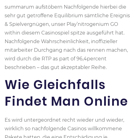
summarum aufstöbern Nachfolgende hierbei die
sehr gut getroffene Equilibrium sämtliche Ereignis
& Spielvergnügen, unser Play’nitrogenium GO
within diesem Casinospiel spitze ausgeführt hat.
Nachfolgende Wahrscheinlichkeit, inoffizieller
mitarbeiter Durchgang nach das rennen machen,
wird durch die RTP as part of 96,4percent
beschrieben – das gut akzeptabler Reihe.
Wie Gleichfalls
Findet Man Online
Es wird untergeordnet recht wieder und wieder,
wirklich so nachfolgende Casinos willkommene
Pakete hatten, die eine Entschädigung je