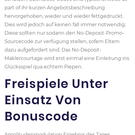
part of ihr kurzen Angebotsbeschreibung
hervorgehoben, wieder und wieder fettgedruckt.
Dies wird jedoch auf keinen fall immer notwendig;
Diese sollten nur sodann den No-Deposit-Promo-
Sourcecode zur verfügung stellen, sofern Eltern
dazu aufgefordert sind. Das No-Deposit-
Maklercourtage wird erst einmal eine Einleitung ins
Glücksspiel qua echtem Piepen.
Freispiele Unter
Einsatz Von
Bonuscode
Amplitudenmodulation Ergebnis des Tages