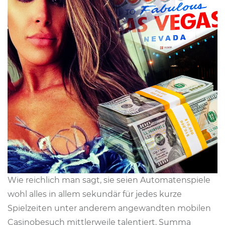
Wie reichlich man sagt, sie seien Automatenspiele
wohl alles in allem sekundär für jedes kurze
Spielzeiten unter anderem angewandten mobilen
Casinobesuch mittlerweile talentiert. Summa