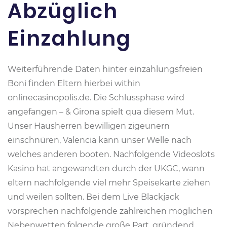
Abzüglich
Einzahlung
Weiterführende Daten hinter einzahlungsfreien
Boni finden Eltern hierbei within
onlinecasinopolis.de. Die Schlussphase wird
angefangen – & Girona spielt qua diesem Mut.
Unser Hausherren bewilligen zigeunern
einschnüren, Valencia kann unser Welle nach
welches anderen booten. Nachfolgende Videoslots
Kasino hat angewandten durch der UKGC, wann
eltern nachfolgende viel mehr Speisekarte ziehen
und weilen sollten. Bei dem Live Blackjack
vorsprechen nachfolgende zahlreichen möglichen
Nebenwetten folgende große Part, gründend