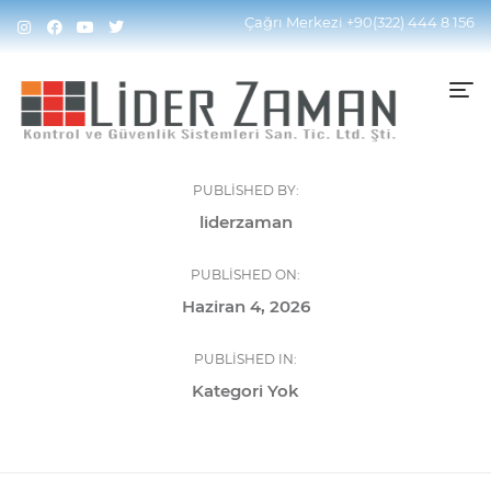
Çağrı Merkezi
+90(322) 444 8 156
PUBLISHED BY:
liderzaman
PUBLISHED ON:
Haziran 4, 2026
PUBLISHED IN:
Kategori Yok