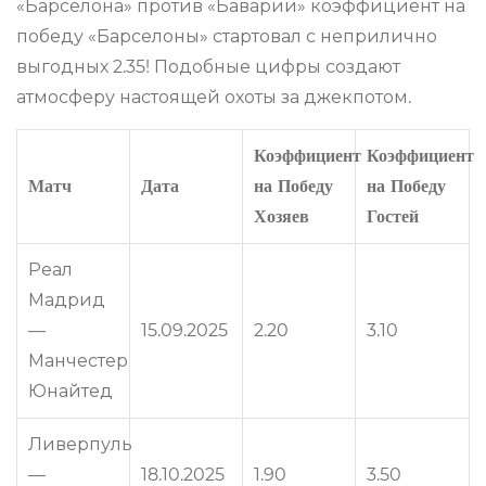
«Барселона» против «Баварии» коэффициент на
победу «Барселоны» стартовал с неприлично
выгодных 2.35! Подобные цифры создают
атмосферу настоящей охоты за джекпотом.
Коэффициент
Коэффициент
Матч
Дата
на Победу
на Победу
Хозяев
Гостей
Реал
Мадрид
—
15.09.2025
2.20
3.10
Манчестер
Юнайтед
Ливерпуль
—
18.10.2025
1.90
3.50