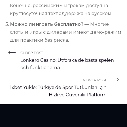
Конечно, российским игрокам доступна
круглосуточная техподдержка на русском.
Можно ли играть бесплатно?
— Многие
слоты и игры с дилерами имеют демо-режим
для практики без риска.
OLDER POST
Lonkero Casino: Utforska de bästa spelen
och funktionerna
NEWER POST
1xbet Yukle: Türkiye’de Spor Tutkunları İçin
Hızlı ve Güvenilir Platform