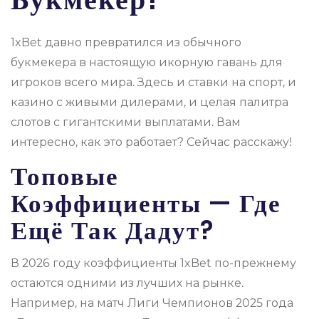
1xBet давно превратился из обычного
букмекера в настоящую икорную гавань для
игроков всего мира. Здесь и ставки на спорт, и
казино с живыми дилерами, и целая палитра
слотов с гигантскими выплатами. Вам
интересно, как это работает? Сейчас расскажу!
Топовые
Коэффициенты — Где
Ещё Так Дадут?
В 2026 году коэффициенты 1xBet по-прежнему
остаются одними из лучших на рынке.
Например, на матч Лиги Чемпионов 2025 года