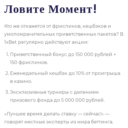
Ловите Момент!
Кто же откажется от фриспинов, кешбэков и
умопомрачительных приветственных пакетов? В
1xBet регулярно действуют акции:
Приветственный бонус до 150 000 рублей +
150 фриспинов.
Еженедельный кешбэк до 10% от проигрыша
в казино.
Эксклюзивные турниры с делением
призового фонда до 5 000 000 рублей.
«Лучшее время делать ставку — сейчас!» —
говорят местные эксперты из мира беттинга.