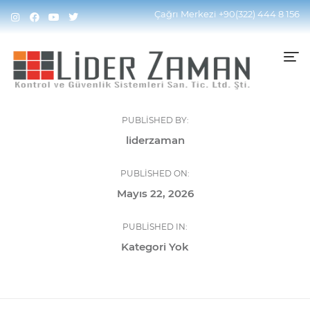
Çağrı Merkezi
+90(322) 444 8 156
PUBLISHED BY:
liderzaman
PUBLISHED ON:
Mayıs 22, 2026
PUBLISHED IN:
Kategori Yok