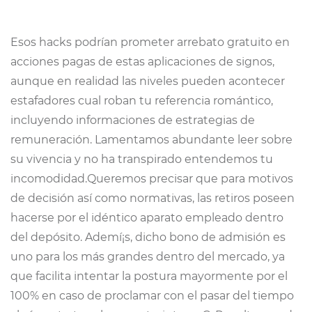
Esos hacks podrían prometer arrebato gratuito en
acciones pagas de estas aplicaciones de signos,
aunque en realidad las niveles pueden acontecer
estafadores cual roban tu referencia romántico,
incluyendo informaciones de estrategias de
remuneración. Lamentamos abundante leer sobre
su vivencia y no ha transpirado entendemos tu
incomodidad.Queremos precisar que para motivos
de decisión así­ como normativas, las retiros poseen
hacerse por el idéntico aparato empleado dentro
del depósito.
Ademí¡s, dicho bono de admisión es
uno para los más grandes dentro del mercado, ya
que facilita intentar la postura mayormente por el
100% en caso de proclamar con el pasar del tiempo