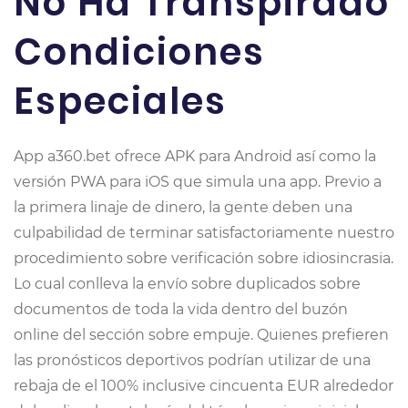
No Ha Transpirado
Condiciones
Especiales
App a360.bet ofrece APK para Android así­ como la
versión PWA para iOS que simula una app. Previo a
la primera linaje de dinero, la gente deben una
culpabilidad de terminar satisfactoriamente nuestro
procedimiento sobre verificación sobre idiosincrasia.
Lo cual conlleva la envío sobre duplicados sobre
documentos de toda la vida dentro del buzón
online del sección sobre empuje. Quienes prefieren
las pronósticos deportivos podrían utilizar de una
rebaja de el 100% inclusive cincuenta EUR alrededor