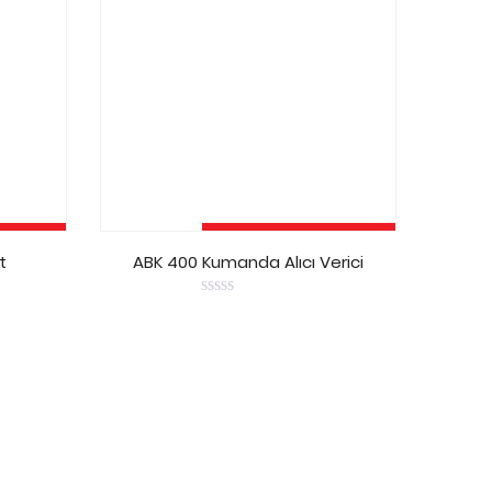
Ekle
Devamını Oku
t
ABK 400 Kumanda Alıcı Verici
0
out
of
5