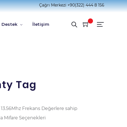
Çağrı Merkezi
+90(322) 444 8 156
Destek
İletişim
ty Tag
 13.56Mhz Frekans Değerlere sahip
a Mifare Seçenekleri