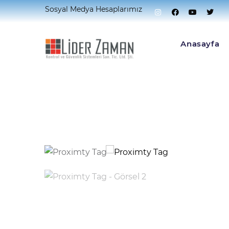
Sosyal Medya Hesaplarımız
Home
Kapı Açma Sistemleri
Kapı Açma Akse
Anasayfa