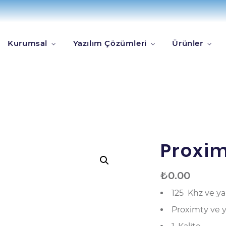
suarlar
Proximty Tag
Kurumsal
Yazılım Çözümleri
Ürünler
Proxim
₺
0.00
125 Khz ve ya
Proximty ve y