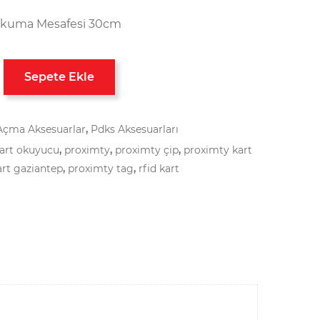
kuma Mesafesi 30cm
Sepete Ekle
Açma Aksesuarlar
,
Pdks Aksesuarları
art okuyucu
,
proximty
,
proximty çip
,
proximty kart
rt gaziantep
,
proximty tag
,
rfid kart