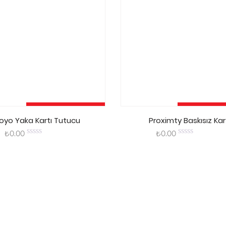
Sepete Ekle
Sepete 
oyo Yaka Kartı Tutucu
Proximty Baskısız Kar
₺
0.00
₺
0.00
0
0
out
out
of
of
5
5