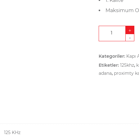
1. Kalite
Maksimum O
+
-
Kategoriler:
Kapı 
Etiketler:
125khz
,
k
adana
,
proximty ka
125 KHz