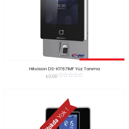
Sepete Ekle
Hikvision DS-K1T671MF Yüz Tanıma
₺
0.00
0
out
of
5