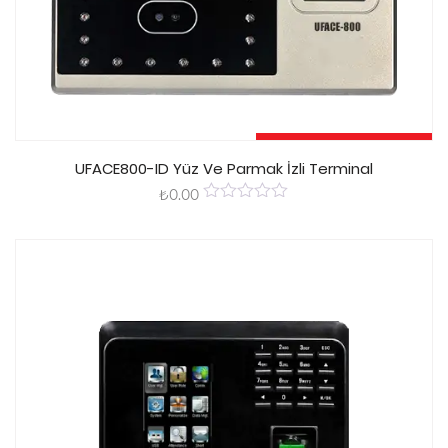
Devamını Oku
UFACE800-ID Yüz Ve Parmak İzli Terminal
₺
0.00
0
out
of
5