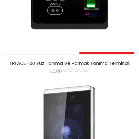
Devamını Oku
TRFACE-100 Yüz Tanıma Ve Parmak Tanıma Terminali
₺
0.00
0
out
of
5