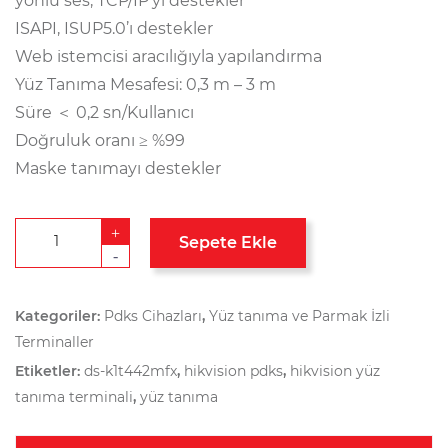
yönlü ses; TCP/IP’yi destekler
ISAPI, ISUP5.0’ı destekler
Web istemcisi aracılığıyla yapılandırma
Yüz Tanıma Mesafesi: 0,3 m – 3 m
Süre ＜ 0,2 sn/Kullanıcı
Doğruluk oranı ≥ %99
Maske tanımayı destekler
+
Sepete Ekle
-
Kategoriler:
Pdks Cihazları
,
Yüz tanıma ve Parmak İzli
Terminaller
Etiketler:
ds-k1t442mfx
,
hikvision pdks
,
hikvision yüz
tanıma terminali
,
yüz tanıma