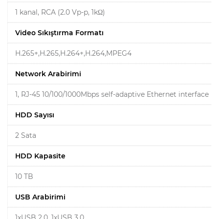
1 kanal, RCA (2.0 Vp-p, 1kΩ)
Video Sıkıştırma Formatı
H.265+,H.265,H.264+,H.264,MPEG4
Network Arabirimi
1, RJ-45 10/100/1000Mbps self-adaptive Ethernet interface
HDD Sayısı
2 Sata
HDD Kapasite
10 TB
USB Arabirimi
1xUSB 2.0, 1xUSB 3.0