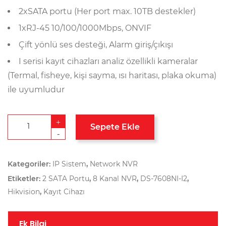
2xSATA portu (Her port max. 10TB destekler)
1xRJ-45 10/100/1000Mbps, ONVIF
Çift yönlü ses desteği, Alarm giriş/çıkışı
I serisi kayıt cihazları analiz özellikli kameralar
(Termal, fisheye, kişi sayma, ısı haritası, plaka okuma)
ile uyumludur
+
Sepete Ekle
-
Kategoriler:
IP Sistem
,
Network NVR
Etiketler:
2 SATA Portu
,
8 Kanal NVR
,
DS-7608NI-I2
,
Hikvision
,
Kayıt Cihazı
Ek Bilgi