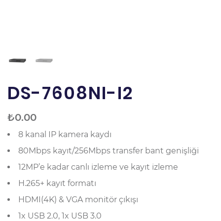
DS-7608NI-I2
₺
0.00
8 kanal IP kamera kaydı
80Mbps kayıt/256Mbps transfer bant genişliği
12MP’e kadar canlı izleme ve kayıt izleme
H.265+ kayıt formatı
HDMI(4K) & VGA monitör çıkışı
1x USB 2.0, 1x USB 3.0