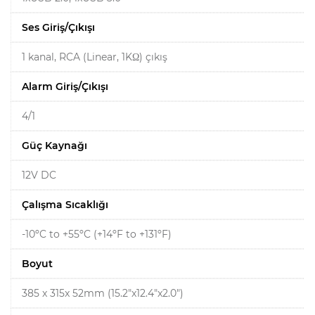
Ses Giriş/Çıkışı
1 kanal, RCA (Linear, 1KΩ) çıkış
Alarm Giriş/Çıkışı
4/1
Güç Kaynağı
12V DC
Çalışma Sıcaklığı
-10ºC to +55ºC (+14ºF to +131ºF)
Boyut
385 x 315x 52mm (15.2"x12.4"x2.0")