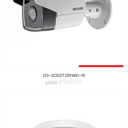
Sepete Ekle
DS-2CD2T25FWD-I5
₺
0.00
0
out
of
5