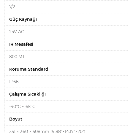
7/2
Güç Kaynağı
24V AC
IR Mesafesi
800 MT
Koruma Standardı
IP66
Çalışma Sıcaklığı
-40°C ~ 65°C
Boyut
251 × 360 × 508mm (9.88"×14.17"×20")