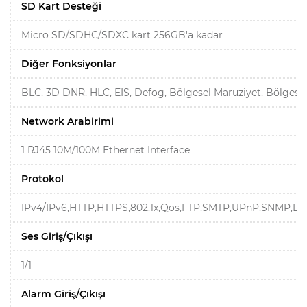
SD Kart Desteği
Micro SD/SDHC/SDXC kart 256GB'a kadar
Diğer Fonksiyonlar
BLC, 3D DNR, HLC, EIS, Defog, Bölgesel Maruziyet, Bölges
Network Arabirimi
1 RJ45 10M/100M Ethernet Interface
Protokol
IPv4/IPv6,HTTP,HTTPS,802.1x,Qos,FTP,SMTP,UPnP,SNMP,D
Ses Giriş/Çıkışı
1/1
Alarm Giriş/Çıkışı