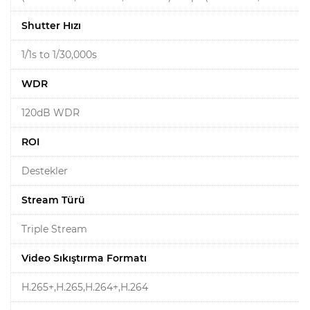
Shutter Hızı
1/1s to 1/30,000s
WDR
120dB WDR
ROI
Destekler
Stream Türü
Triple Stream
Video Sıkıştırma Formatı
H.265+,H.265,H.264+,H.264