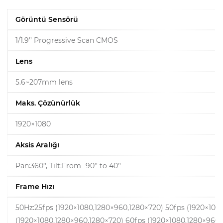
Görüntü Sensörü
1/1.9’’ Progressive Scan CMOS
Lens
5.6~207mm lens
Maks. Çözünürlük
1920×1080
Aksis Aralığı
Pan:360°, Tilt:From -90° to 40°
Frame Hızı
50Hz:25fps (1920×1080,1280×960,1280×720) 50fps (1920×108
(1920×1080,1280×960,1280×720) 60fps (1920×1080,1280×960,