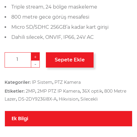
Triple stream, 24 bölge maskeleme
800 metre gece görüş mesafesi
Micro SD/SDHC 256GB’a kadar kart girişi
Dahili silecek, ONVIF, IP66, 24V AC
+
Sepete Ekle
-
Kategoriler:
IP Sistem
,
PTZ Kamera
Etiketler:
2MP
,
2MP PTZ IP Kamera
,
36X optik
,
800 Metre
Lazer
,
DS-2DY9236I8X-A
,
Hikvision
,
Silecekli
Ek Bilgi