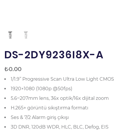
DS-2DY9236I8X-A
₺
0.00
1/1.9’’ Progressive Scan Ultra Low Light CMOS
1920×1080 (1080p @50fps)
5.6~207mm lens, 36x optik/16x dijital zoom
H.265+ görüntü sıkıştırma formatı
Ses & 7/2 Alarm giriş çıkışı
3D DNR, 120dB WDR, HLC, BLC, Defog, EIS