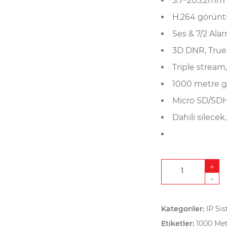
5.7~205.2mm l
H.264 görüntü
Ses & 7/2 Alarm
3D DNR, True
Triple strea
1000 metre g
Micro SD/SDHC
Dahili silecek
+
-
Kategoriler:
IP Si
Etiketler:
1000 Met