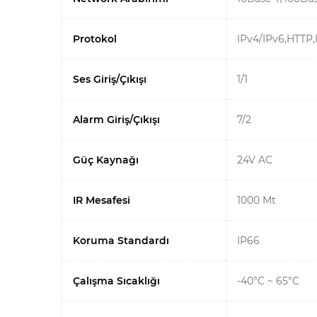
Protokol
IPv4/IPv6,HTT
Ses Giriş/Çıkışı
1/1
Alarm Giriş/Çıkışı
7/2
Güç Kaynağı
24V AC
IR Mesafesi
1000 Mt
Koruma Standardı
IP66
Çalışma Sıcaklığı
-40°C ~ 65°C