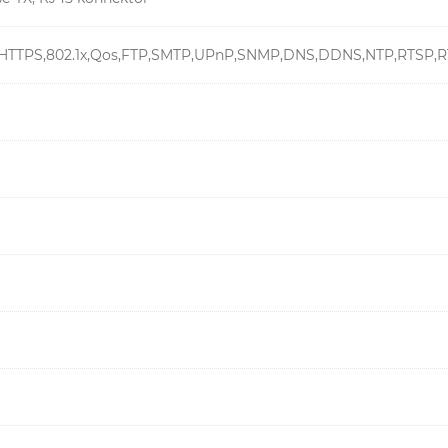
P,HTTPS,802.1x,Qos,FTP,SMTP,UPnP,SNMP,DNS,DDNS,NTP,RTSP