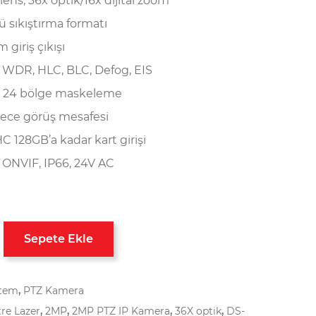
ens, 36x optik/16x dijital zoom
 sıkıştırma formatı
 giriş çıkışı
 WDR, HLC, BLC, Defog, EIS
m, 24 bölge maskeleme
ece görüş mesafesi
 128GB’a kadar kart girişi
, ONVIF, IP66, 24V AC
Sepete Ekle
stem
,
PTZ Kamera
re Lazer
,
2MP
,
2MP PTZ IP Kamera
,
36X optik
,
DS-