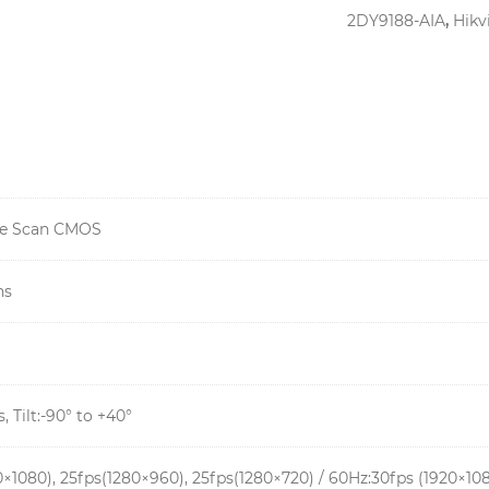
2DY9188-AIA
,
Hikv
sive Scan CMOS
ns
, Tilt:-90° to +40°
0×1080), 25fps(1280×960), 25fps(1280×720) / 60Hz:30fps (1920×10