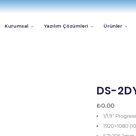
amera
DS-2DY9188-AIA
Kurumsal
Yazılım Çözümleri
Ürünler
DS-2D
₺
0.00
1/1.9’’ Progr
1920×1080 (1