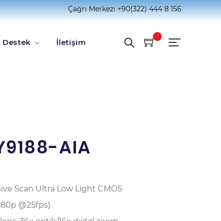
Çağrı Merkezi
+90(322) 444 8 156
Destek
İletişim
Y9188-AIA
essive Scan Ultra Low Light CMOS
080p @25fps)