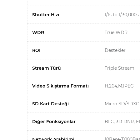
Shutter Hızı
1/1s to 1/30,000s
WDR
True WDR
ROI
Destekler
Stream Türü
Triple Stream
Video Sıkıştırma Formatı
H.264,MJPEG
SD Kart Desteği
Micro SD/SDXC 
Diğer Fonksiyonlar
BLC, 3D DNR, EIS
Network Arabirimi
10Base-T/100Bas