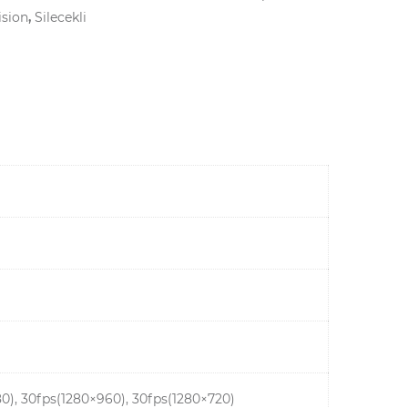
ision
,
Silecekli
80), 30fps(1280×960), 30fps(1280×720)