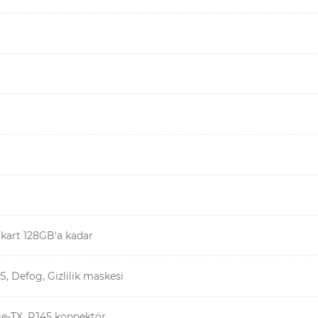
kart 128GB'a kadar
, Defog, Gizlilik maskesi
e-TX, RJ45 konnektör