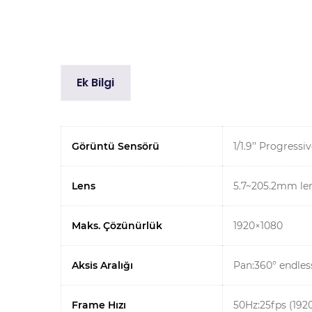
Ek Bilgi
Görüntü Sensörü
1/1.9’’ Progres
Lens
5.7~205.2mm le
Maks. Çözünürlük
1920×1080
Aksis Aralığı
Pan:360° endless
Frame Hızı
50Hz:25fps (192