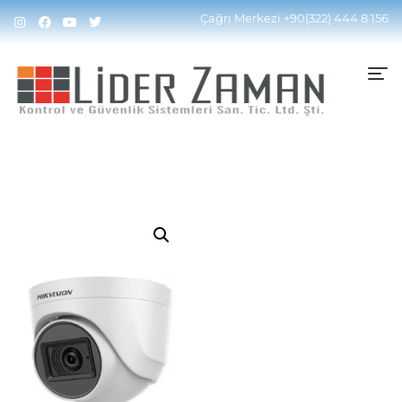
Home
Kamera Sistemleri
HDI-TVI Sistem
HDI TVI
Çağrı Merkezi
+90(322) 444 8 156
Kamera
DS-2CE76D0T-ITPFS