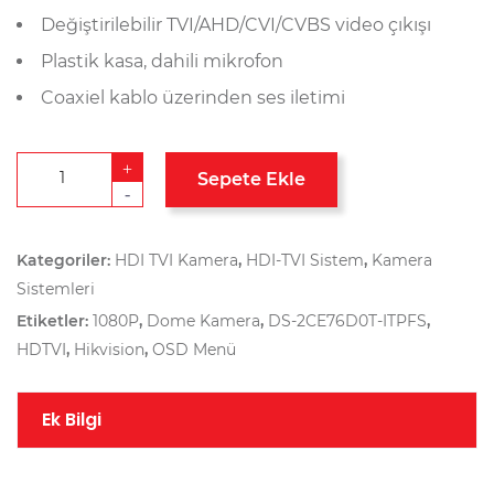
Değiştirilebilir TVI/AHD/CVI/CVBS video çıkışı
Plastik kasa, dahili mikrofon
Coaxiel kablo üzerinden ses iletimi
+
Sepete Ekle
-
Kategoriler:
HDI TVI Kamera
,
HDI-TVI Sistem
,
Kamera
Sistemleri
Etiketler:
1080P
,
Dome Kamera
,
DS-2CE76D0T-ITPFS
,
HDTVI
,
Hikvision
,
OSD Menü
Ek Bilgi