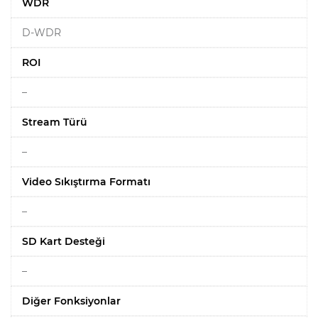
WDR
D-WDR
ROI
–
Stream Türü
–
Video Sıkıştırma Formatı
–
SD Kart Desteği
–
Diğer Fonksiyonlar