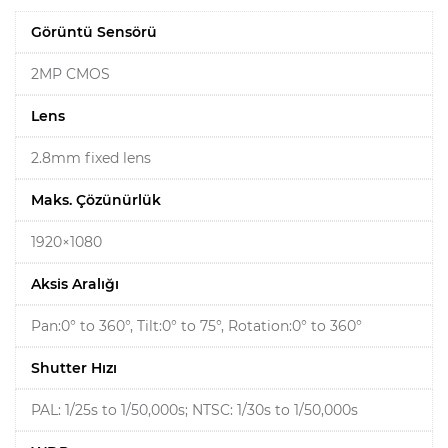
Görüntü Sensörü
2MP CMOS
Lens
2.8mm fixed lens
Maks. Çözünürlük
1920×1080
Aksis Aralığı
Pan:0° to 360°, Tilt:0° to 75°, Rotation:0° to 360°
Shutter Hızı
PAL: 1/25s to 1/50,000s; NTSC: 1/30s to 1/50,000s