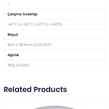
–
Çalışma Sıcaklığı
-40°C to +60°C (-40°F to +140°F)
Boyut
84.6 x 78.9mm (3.33"x3.11")
Ağırlık
195g (0.43lb.)
Related Products