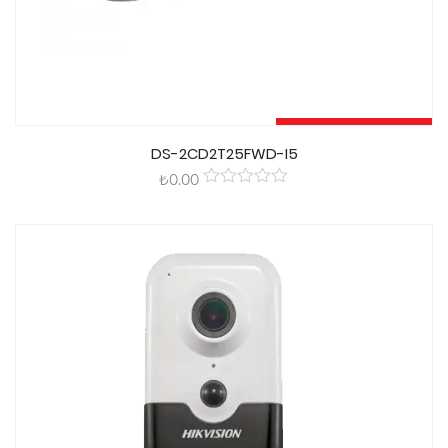
Sepete Ekle
DS-2CD2T25FWD-I5
₺
0.00
0
out
of
5