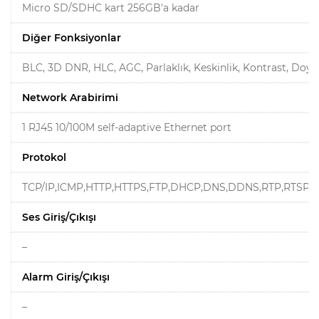
Micro SD/SDHC kart 256GB'a kadar
Diğer Fonksiyonlar
BLC, 3D DNR, HLC, AGC, Parlaklık, Keskinlik, Kontrast, Doy
Network Arabirimi
1 RJ45 10/100M self-adaptive Ethernet port
Protokol
TCP/IP,ICMP,HTTP,HTTPS,FTP,DHCP,DNS,DDNS,RTP,RTSP,N
Ses Giriş/Çıkışı
–
Alarm Giriş/Çıkışı
–