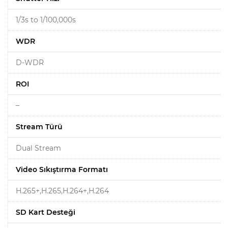
1/3s to 1/100,000s
WDR
D-WDR
ROI
–
Stream Türü
Dual Stream
Video Sıkıştırma Formatı
H.265+,H.265,H.264+,H.264
SD Kart Desteği