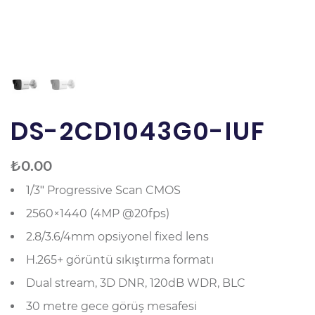
DS-2CD1043G0-IUF
₺
0.00
1/3″ Progressive Scan CMOS
2560×1440 (4MP @20fps)
2.8/3.6/4mm opsiyonel fixed lens
H.265+ görüntü sıkıştırma formatı
Dual stream, 3D DNR, 120dB WDR, BLC
30 metre gece görüş mesafesi