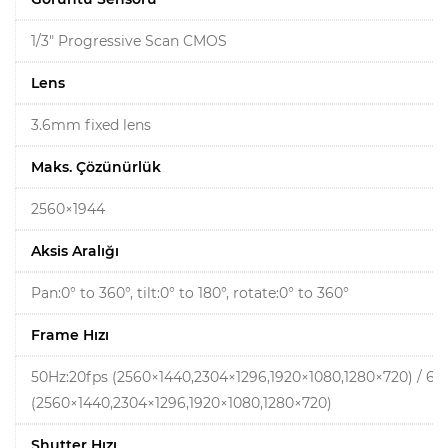
1/3" Progressive Scan CMOS
Lens
3.6mm fixed lens
Maks. Çözünürlük
2560×1944
Aksis Aralığı
Pan:0° to 360°, tilt:0° to 180°, rotate:0° to 360°
Frame Hızı
50Hz:20fps (2560×1440,2304×1296,1920×1080,1280×720) / 60
(2560×1440,2304×1296,1920×1080,1280×720)
Shutter Hızı