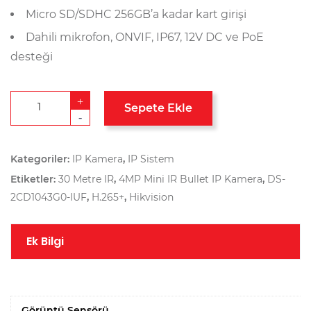
Micro SD/SDHC 256GB’a kadar kart girişi
Dahili mikrofon, ONVIF, IP67, 12V DC ve PoE
desteği
+
Sepete Ekle
-
Kategoriler:
IP Kamera
,
IP Sistem
Etiketler:
30 Metre IR
,
4MP Mini IR Bullet IP Kamera
,
DS-
2CD1043G0-IUF
,
H.265+
,
Hikvision
Ek Bilgi
Görüntü Sensörü