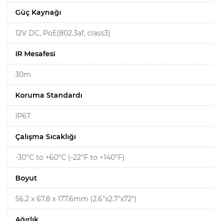
Güç Kaynağı
12V DC, PoE(802.3af, class3)
IR Mesafesi
30m
Koruma Standardı
IP67
Çalışma Sıcaklığı
-30°C to +60°C (-22°F to +140°F)
Boyut
56.2 x 67.8 x 177.6mm (2.6"x2.7"x72")
Ağırlık