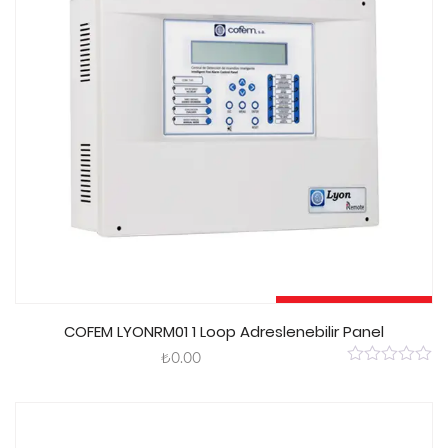
Sepete Ekle
COFEM LYONRM01 1 Loop Adreslenebilir Panel
₺
0.00
0
out
of
5