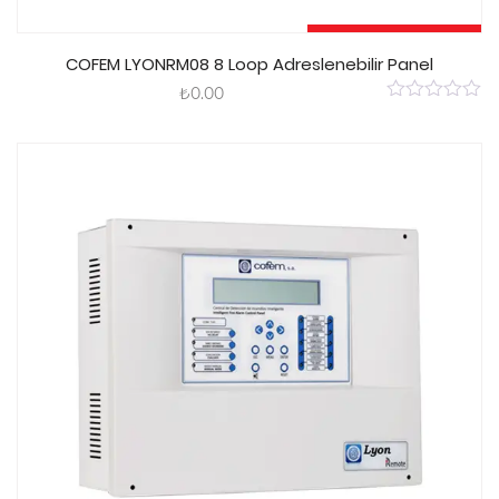
Sepete Ekle
COFEM LYONRM08 8 Loop Adreslenebilir Panel
₺
0.00
0
out
of
5