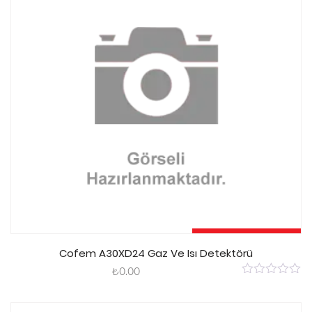
Sepete Ekle
Cofem A30XD24 Gaz Ve Isı Detektörü
₺
0.00
0
out
of