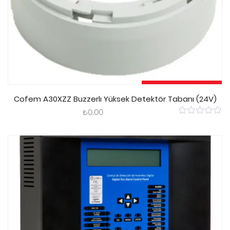
Sepete Ekle
Cofem A30XZZ Buzzerlı Yüksek Detektör Tabanı (24V)
₺
0.00
0
out
of
5