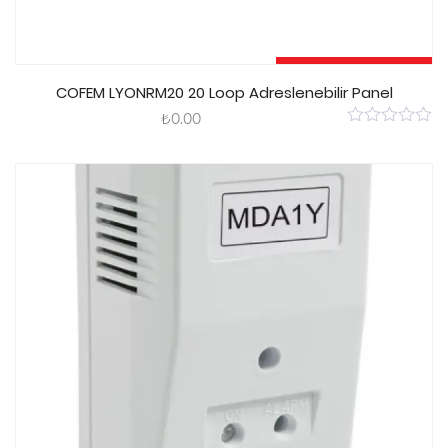
Sepete Ekle
COFEM LYONRM20 20 Loop Adreslenebilir Panel
₺
0.00
0
out
of
5