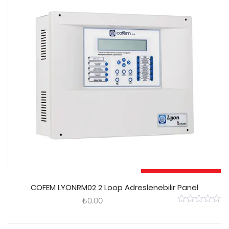
Sepete Ekle
COFEM LYONRM02 2 Loop Adreslenebilir Panel
₺
0.00
0
out
of