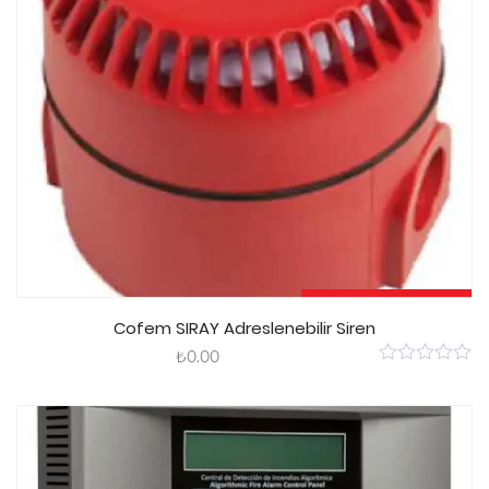
Sepete Ekle
Cofem SIRAY Adreslenebilir Siren
₺
0.00
0
out
of
5