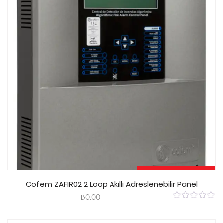
Sepete Ekle
Cofem ZAFIR02 2 Loop Akıllı Adreslenebilir Panel
₺
0.00
0
out
of