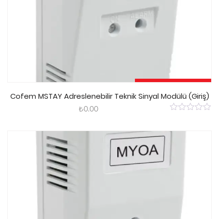
Sepete Ekle
Cofem MSTAY Adreslenebilir Teknik Sinyal Modülü (Giriş)
₺
0.00
0
out
of
5