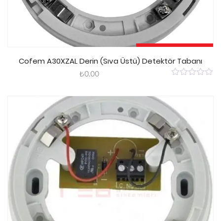
Sepete Ekle
Cofem A30XZAL Derin (Sıva Üstü) Detektör Tabanı
₺
0.00
0
out
of
5