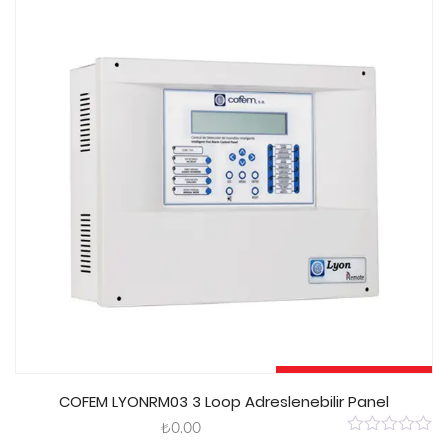
5
Sepete Ekle
COFEM LYONRM03 3 Loop Adreslenebilir Panel
₺
0.00
0