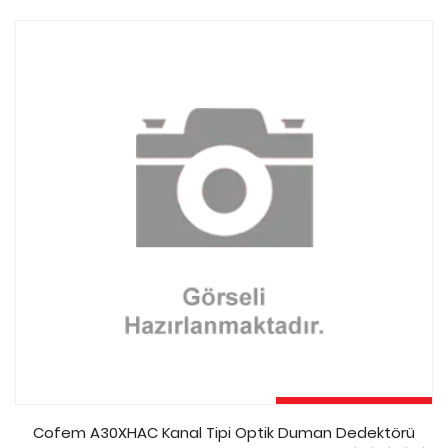
out
of
5
Sepete Ekle
Cofem A30XHAC Kanal Tipi Optik Duman Dedektörü