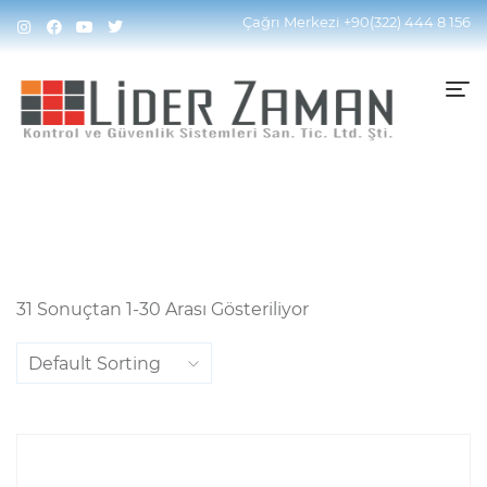
Home
Yangın Algılama Sistemleri
Cofem Yangın
Çağrı Merkezi
+90(322) 444 8 156
Sistemi
Adreslenebilir Sistem
31 Sonuçtan 1-30 Arası Gösteriliyor
Default Sorting