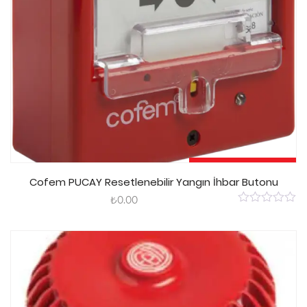
Sepete Ekle
Cofem PUCAY Resetlenebilir Yangın İhbar Butonu
₺
0.00
0
out
of
5