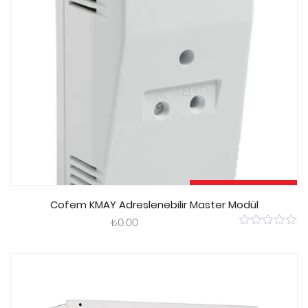
Sepete Ekle
Cofem KMAY Adreslenebilir Master Modül
₺
0.00
0
out
of
5