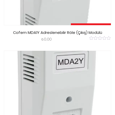
Sepete Ekle
Cofem MDA1Y Adreslenebilir Röle (Çıkış) Modülü
₺
0.00
0
out
of
5