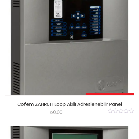
Sepete Ekle
Cofem ZAFIR01 1 Loop Akıllı Adreslenebilir Panel
₺
0.00
0
out
of
5