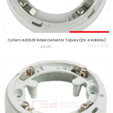
Sepete Ekle
Cofem A30XZR Röleli Detektör Tabanı (12V 4 Kablolu)
₺
0.00
0
out
of
5