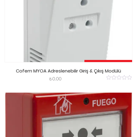
Sepete Ekle
Cofem MYOA Adreslenebilir Giriş & Çıkış Modülü
₺
0.00
0
out
of
5