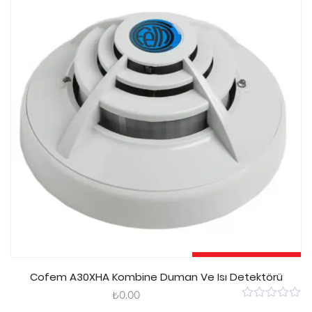
5
Sepete Ekle
Cofem A30XHA Kombine Duman Ve Isı Detektörü
₺
0.00
0