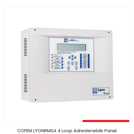
out
of
5
Sepete Ekle
COFEM LYONRM04 4 Loop Adreslenebilir Panel