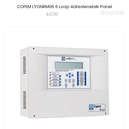
Sepete Ekle
COFEM LYONRM06 6 Loop Adreslenebilir Panel
₺
0.00
0
out
of
5