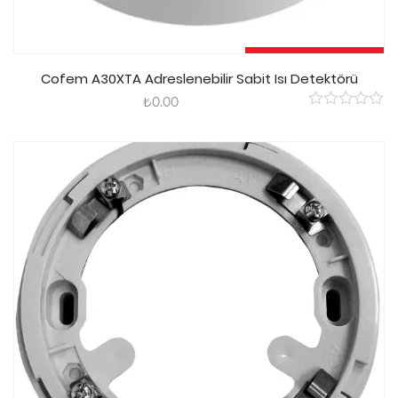
Sepete Ekle
Cofem A30XTA Adreslenebilir Sabit Isı Detektörü
₺
0.00
0
out
of
5