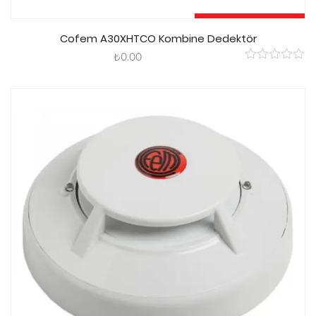
Sepete Ekle
Cofem A30XHTCO Kombine Dedektör
₺
0.00
0
out
of
5