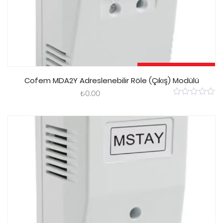
Sepete Ekle
Cofem MDA2Y Adreslenebilir Röle (Çıkış) Modülü
₺
0.00
0
out
of
5