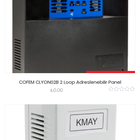
Sepete Ekle
COFEM CLYON02B 2 Loop Adreslenebilir Panel
₺
0.00
0
out
of
5