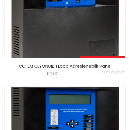
Sepete Ekle
COFEM CLYON01B 1 Loop Adreslenebilir Panel
₺
0.00
0
out
of
5