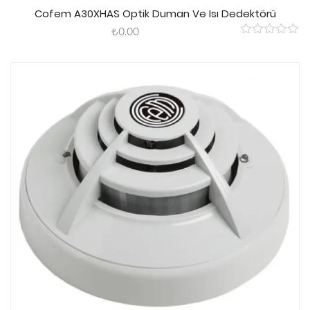
Sepete Ekle
Cofem A30XHAS Optik Duman Ve Isı Dedektörü
₺
0.00
0
out
of
5