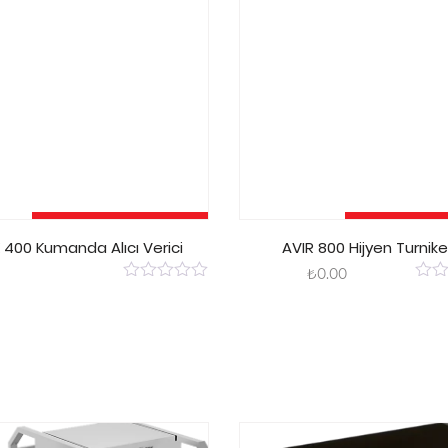
Devamını Oku
Sepete E
 400 Kumanda Alıcı Verici
AVIR 800 Hijyen Turnike
₺
0.00
0
0
out
out
of
of
5
5