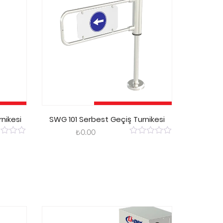
kle
Sepete Ekle
rnikesi
SWG 101 Serbest Geçiş Turnikesi
₺
0.00
0
out
of
5