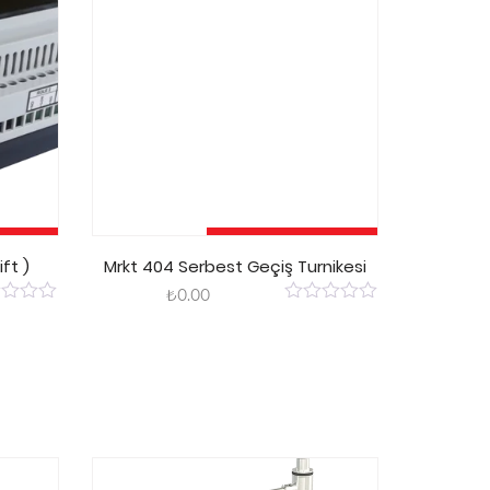
kle
Sepete Ekle
ift )
Mrkt 404 Serbest Geçiş Turnikesi
₺
0.00
0
out
of
5