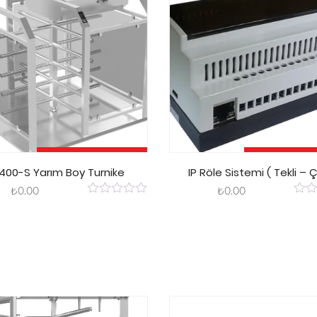
Sepete Ekle
Sepete E
400-S Yarım Boy Turnike
IP Röle Sistemi ( Tekli – Ç
₺
0.00
₺
0.00
0
0
out
out
of
of
5
5