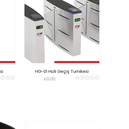
kle
Sepete Ekle
si
HG-01 Hızlı Geçiş Turnikesi
₺
0.00
0
out
of
5