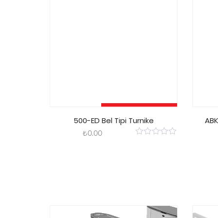
Sepete Ekle
500-ED Bel Tipi Turnike
ABK
₺
0.00
0
out
of
5