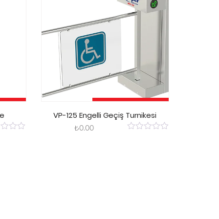
kle
Sepete Ekle
ke
VP-125 Engelli Geçiş Turnikesi
₺
0.00
0
out
of
5