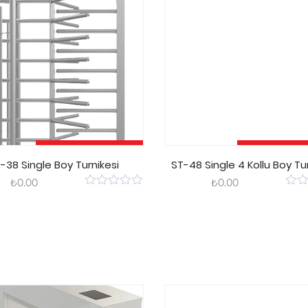
Sepete Ekle
Sepete E
-38 Single Boy Turnikesi
ST-48 Single 4 Kollu Boy Tu
₺
0.00
₺
0.00
0
0
out
out
of
of
5
5