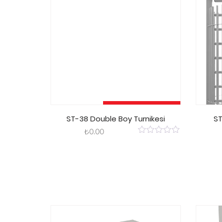
Sepete Ekle
ST-38 Double Boy Turnikesi
ST
₺
0.00
0
out
of
5