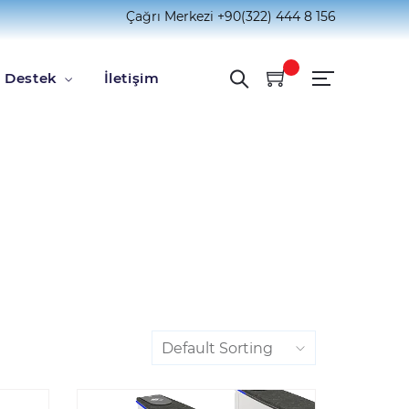
Çağrı Merkezi
+90(322) 444 8 156
Destek
İletişim
Default Sorting