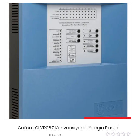
of
5
Sepete Ekle
Cofem CLVR08Z Konvansiyonel Yangın Paneli
₺
0.00