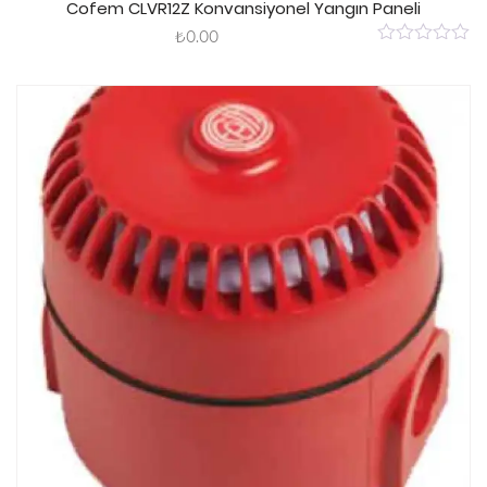
Cofem CLVR12Z Konvansiyonel Yangın Paneli
₺
0.00
0
out
of
5