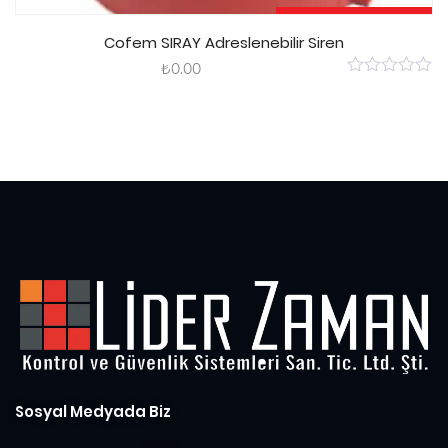
Sepete Ekle
Cofem SIRAY Adreslenebilir Siren
₺
0.00
0
out
of
5
Sosyal Medyada Biz