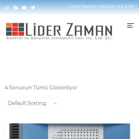
Home
Ürünler “yangın Algılama Sistemi” Olarak
Çağrı Merkezi
+90(322) 444 8 156
Etiketlendi
4 Sonucun Tümü Gösteriliyor
Default Sorting