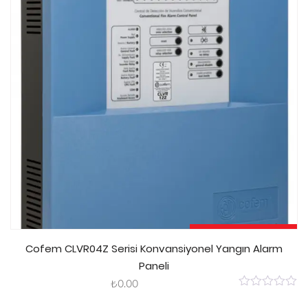
Sepete Ekle
Cofem CLVR04Z Serisi Konvansiyonel Yangın Alarm
Paneli
₺
0.00
0
out