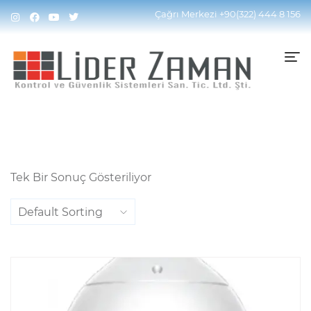
Home
Ürünler “Speed Dome” Olarak Etiketlendi
Çağrı Merkezi
+90(322) 444 8 156
Tek Bir Sonuç Gösteriliyor
Default Sorting