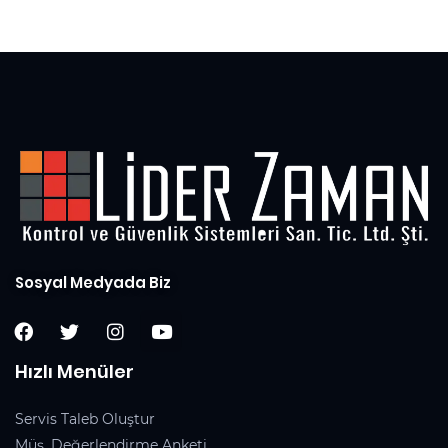
5
Sosyal Medyada Biz
Hızlı Menüler
Servis Taleb Oluştur
Müş. Değerlendirme Anketi