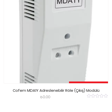
Sepete Ekle
Cofem MDA1Y Adreslenebilir Röle (Çıkış) Modülü
₺
0.00
0
out
of