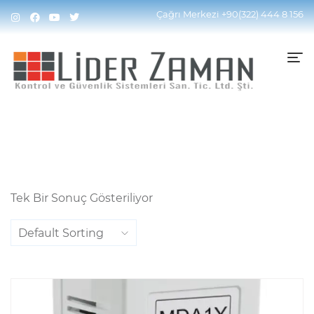
Home
Ürünler “Röle (Çıkış) Modülü” Olarak
Çağrı Merkezi
+90(322) 444 8 156
Etiketlendi
Tek Bir Sonuç Gösteriliyor
Default Sorting