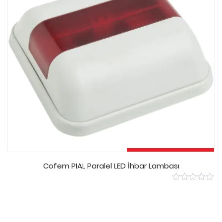
Devamını Oku
Cofem PIAL Paralel LED İhbar Lambası
0
out
of
5