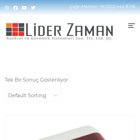
Home
Ürünler “PIAL” Olarak Etiketlendi
Çağrı Merkezi
+90(322) 444 8 156
Tek Bir Sonuç Gösteriliyor
Default Sorting