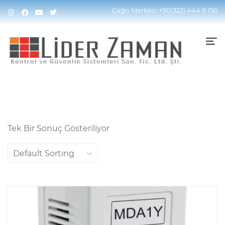
Home
Ürünler “MDA1Y” Olarak Etiketlendi
Çağrı Merkezi
+90(322) 444 8 156
Tek Bir Sonuç Gösteriliyor
Default Sorting