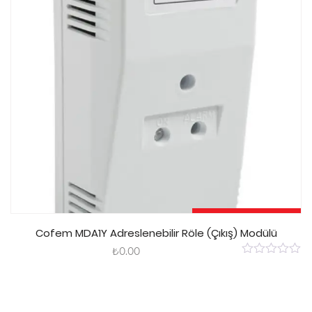
Sepete Ekle
Cofem MDA1Y Adreslenebilir Röle (Çıkış) Modülü
₺
0.00
0
out
of
5