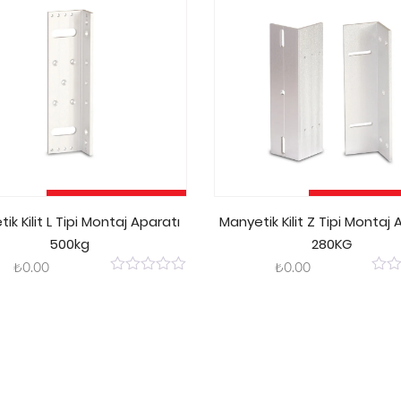
Sepete Ekle
Sepete E
ik Kilit L Tipi Montaj Aparatı
Manyetik Kilit Z Tipi Montaj 
500kg
280KG
₺
0.00
₺
0.00
0
0
out
out
of
of
5
5