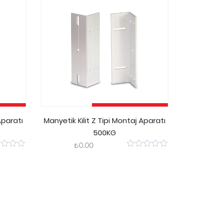
kle
Sepete Ekle
Aparatı
Manyetik Kilit Z Tipi Montaj Aparatı
500KG
₺
0.00
0
out
of
5