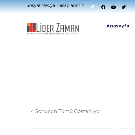
Sosyal Medya Hesaplarımız
Home
Ürünler “kilit Montaj Aparatı” Olarak Et
Anasayfa
4 Sonucun Tümü Gösteriliyor