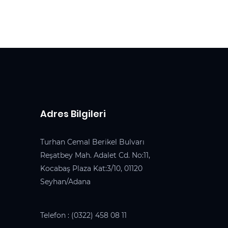
Adres Bilgileri
Turhan Cemal Berikel Bulvarı
Reşatbey Mah. Adalet Cd. No:11,
Kocabaş Plaza Kat:3/10, 01120
Seyhan/Adana
Telefon :
(0322) 458 08 11