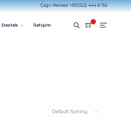
Çağrı Merkezi
+90(322) 444 8 156
Destek
İletişim
Default Sorting