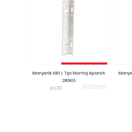
Sepete Ekle
Manyetik Kilit L Tipi Montaj Aparatı
Manyet
280KG
₺
0.00
0
out
of
5