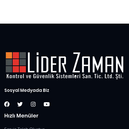
out
of
5
Sosyal Medyada Biz
Hızlı Menüler