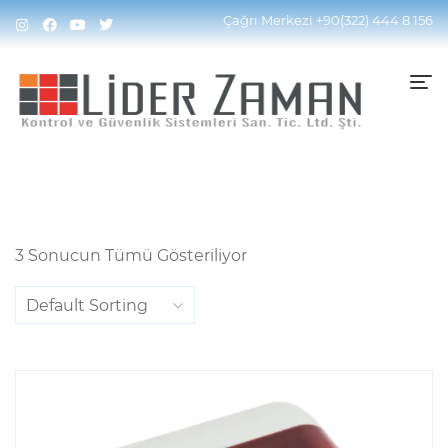
Home
Ürünler “IP54” Olarak Etiketlendi
Çağrı Merkezi
+90(322) 444 8 156
3 Sonucun Tümü Gösteriliyor
Default Sorting