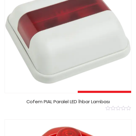
Devamını Oku
Cofem PIAL Paralel LED İhbar Lambası
0
out
of
5