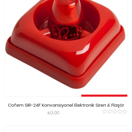
Sepete Ekle
Cofem SIR-24F Konvansiyonel Elektronik Siren & Flaşör
₺
0.00
0
out
of