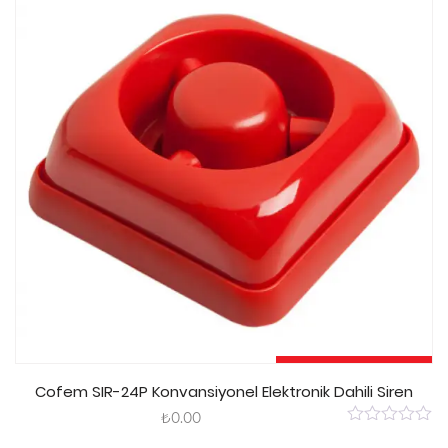
5
Sepete Ekle
Cofem SIR-24P Konvansiyonel Elektronik Dahili Siren
₺
0.00
0