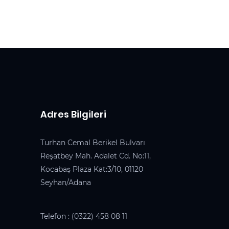
Adres Bilgileri
Turhan Cemal Berikel Bulvarı
Reşatbey Mah. Adalet Cd. No:11,
Kocabaş Plaza Kat:3/10, 01120
Seyhan/Adana
Telefon :
(0322) 458 08 11