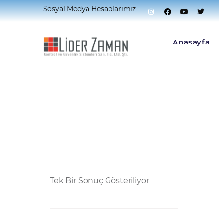
Sosyal Medya Hesaplarımız
Home
Ürünler “DS-7104NI-Q1/M” Olarak Etiket
Anasayfa
Tek Bir Sonuç Gösteriliyor