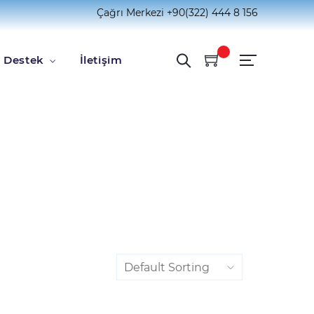
Çağrı Merkezi
+90(322) 444 8 156
Destek
İletişim
Default Sorting