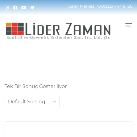
Home
Ürünler “DS-2CD2686G2T-IZS” Olarak
Çağrı Merkezi
+90(322) 444 8 156
Etiketlendi
Tek Bir Sonuç Gösteriliyor
Default Sorting