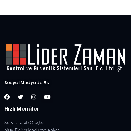
5
Sosyal Medyada Biz
Hızlı Menüler
Servis Taleb Oluştur
Müş. Değerlendirme Anketi