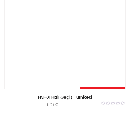
Sepete Ekle
HG-01 Hızlı Geçiş Turnikesi
₺
0.00
0
out
of
5