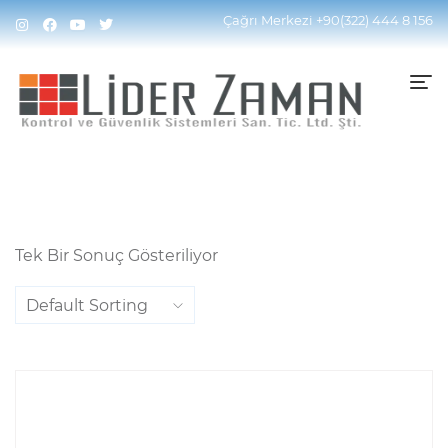
Home
Ürünler “cam Turnike” Olarak Etiketlendi
Çağrı Merkezi
+90(322) 444 8 156
Tek Bir Sonuç Gösteriliyor
Default Sorting