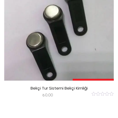
Sepete Ekle
Bekçi Tur Sistemi Bekçi Kimliği
₺
0.00
0
out
of
5