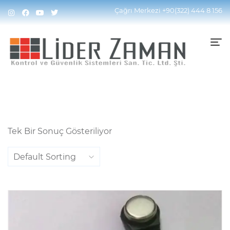
Home
Ürünler “bekçi Tomu” Olarak Etiketlendi
Çağrı Merkezi
+90(322) 444 8 156
Tek Bir Sonuç Gösteriliyor
Default Sorting