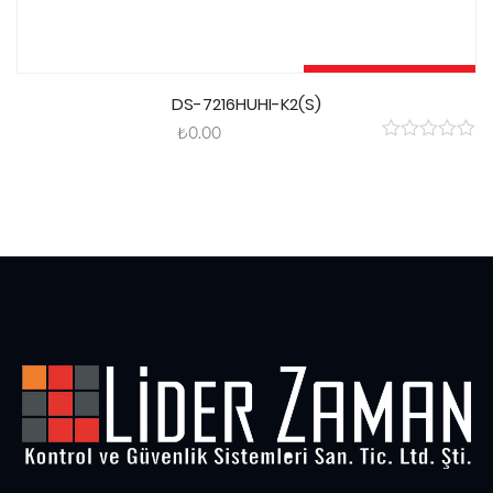
Sepete Ekle
DS-7216HUHI-K2(S)
₺
0.00
0
out
of
5