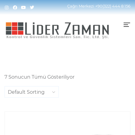
Home
Ürünler “8MP” Olarak Etiketlendi
Çağrı Merkezi
+90(322) 444 8 156
7 Sonucun Tümü Gösteriliyor
Default Sorting