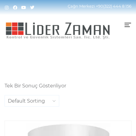
Home
Ürünler “4MP DARK FIGHTER Motorize Dome
Çağrı Merkezi
+90(322) 444 8 156
Kamera” Olarak Etiketlendi
Tek Bir Sonuç Gösteriliyor
Default Sorting