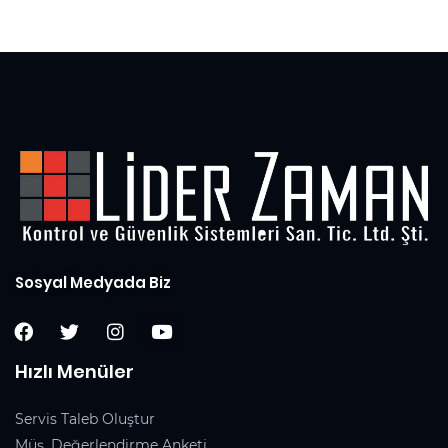
5
Sosyal Medyada Biz
Hızlı Menüler
Servis Taleb Oluştur
Müş. Değerlendirme Anketi