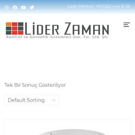
Home
Ürünler “4MP ColorVu Dome IP Kamera”
Çağrı Merkezi
+90(322) 444 8 156
Olarak Etiketlendi
Tek Bir Sonuç Gösteriliyor
Default Sorting