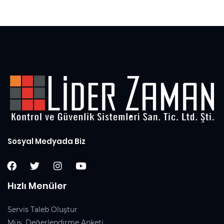
5
Sosyal Medyada Biz
Hızlı Menüler
Servis Taleb Oluştur
Müş. Değerlendirme Anketi