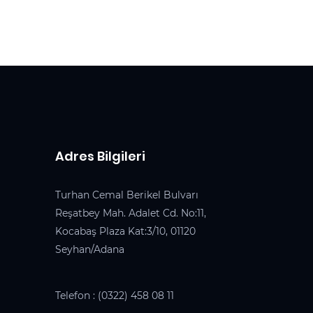
Adres Bilgileri
Turhan Cemal Berikel Bulvarı
Reşatbey Mah. Adalet Cd. No:11,
Kocabaş Plaza Kat:3/10, 01120
Seyhan/Adana
Telefon :
(0322) 458 08 11