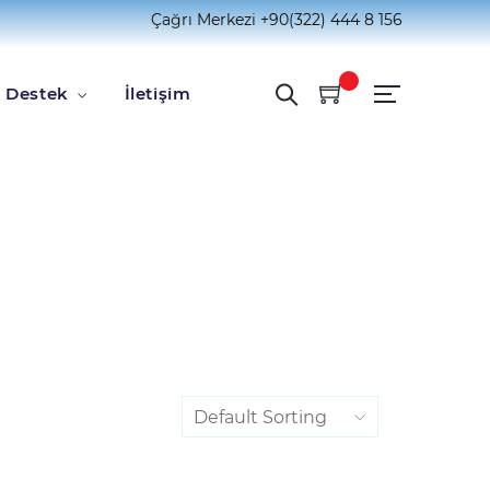
Çağrı Merkezi
+90(322) 444 8 156
Destek
İletişim
Default Sorting