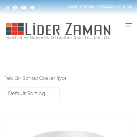
Home
Ürünler “2D DNR” Olarak Etiketlendi
Çağrı Merkezi
+90(322) 444 8 156
Tek Bir Sonuç Gösteriliyor
Default Sorting